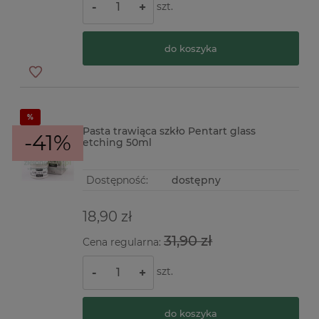
szt.
-
+
do koszyka
Pasta trawiąca szkło Pentart glass
-41%
etching 50ml
Dostępność:
dostępny
18,90 zł
31,90 zł
Cena regularna:
szt.
-
+
do koszyka