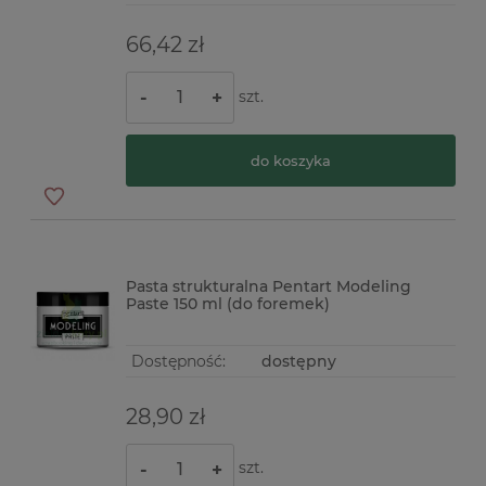
66,42 zł
szt.
-
+
do koszyka
Pasta strukturalna Pentart Modeling
Paste 150 ml (do foremek)
Dostępność:
dostępny
28,90 zł
szt.
-
+