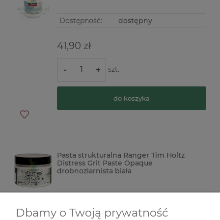
Dostępność:
dostępny
41,90 zł
szt.
-
+
do koszyka
Pasta strukturalna Ranger Tim Holtz
Distress Grit Paste Opaque
drobnoziarnista biała
Dostępność:
dostępny
Dbamy o Twoją prywatność