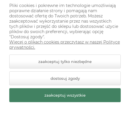
29,90 zł
Pliki cookies i pokrewne im technologie umożliwiają
poprawne działanie strony i pomagają nam
szt.
-
+
dostosować ofertę do Twoich potrzeb. Możesz
zaakceptować wykorzystanie przez nas wszystkich
tych plików i przejść do sklepu lub dostosować użycie
plików do swoich preferencji, wybierając opcję
do koszyka
"Dostosuj zgody".
Więcej o plikach cookies przeczytasz w naszej Polityce
prywatności.
zaakceptuj tylko niezbędne
«
»
dostosuj zgody
1
2
zaakceptuj wszystkie
Wykonując proste prace plastyczne samodzielnie
ozdobisz stare meble, powierzchnie szklane, stworzysz
nowe dekoracje do domu. To świetny sposób na miłe
spędzenie wolnego czasu i odstresowanie się. W takich