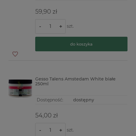
59,90 zł
szt.
-
+
do koszyka
Gesso Talens Amstedam White białe
250ml
Dostępność:
dostępny
54,00 zł
szt.
-
+