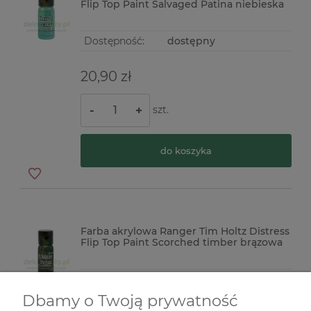
Flip Top Paint Salvaged Patina niebieska
Dostępność:
dostępny
20,90 zł
szt.
-
+
do koszyka
Farba akrylowa Ranger Tim Holtz Distress
Flip Top Paint Scorched timber brązowa
Dostępność:
dostępny
Dbamy o Twoją prywatność