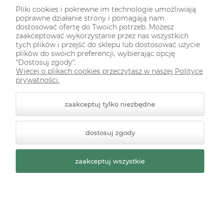
20,90 zł
Pliki cookies i pokrewne im technologie umożliwiają
poprawne działanie strony i pomagają nam
szt.
-
+
dostosować ofertę do Twoich potrzeb. Możesz
zaakceptować wykorzystanie przez nas wszystkich
tych plików i przejść do sklepu lub dostosować użycie
plików do swoich preferencji, wybierając opcję
do koszyka
"Dostosuj zgody".
Więcej o plikach cookies przeczytasz w naszej Polityce
prywatności.
zaakceptuj tylko niezbędne
Farba akrylowa Ranger Tim Holtz Distress
Flip Top Paint Speckled Egg niebieska
dostosuj zgody
Dostępność:
dostępny
zaakceptuj wszystkie
20,90 zł
szt.
-
+