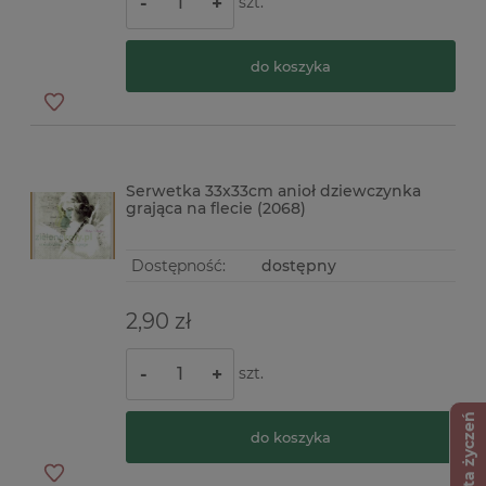
szt.
-
+
do koszyka
Serwetka 33x33cm anioł dziewczynka
grająca na flecie (2068)
Dostępność:
dostępny
2,90 zł
szt.
-
+
Lista życzeń
do koszyka