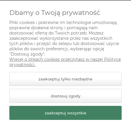
Dbamy o Twoją prywatność
INFORMACJE
Pliki cookies i pokrewne im technologie umożliwiają
poprawne działanie strony i pomagają nam
ODWIEDŹ NAS NA
dostosować ofertę do Twoich potrzeb. Możesz
zaakceptować wykorzystanie przez nas wszystkich
tych plików i przejść do sklepu lub dostosować użycie
plików do swoich preferencji, wybierając opcję
"Dostosuj zgody".
Więcej o plikach cookies przeczytasz w naszej Polityce
prywatności.
zaakceptuj tylko niezbędne
© 2026 zielonekoty.pl. Wszelkie prawa zastrzeżone.
dostosuj zgody
Styl graficzny ShopGadget.pl
Sklep internetowy Shoper
Premium
zaakceptuj wszystkie