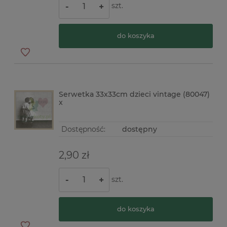
szt.
-
+
do koszyka
Serwetka 33x33cm dzieci vintage (80047)
x
Dostępność:
dostępny
2,90 zł
szt.
-
+
do koszyka