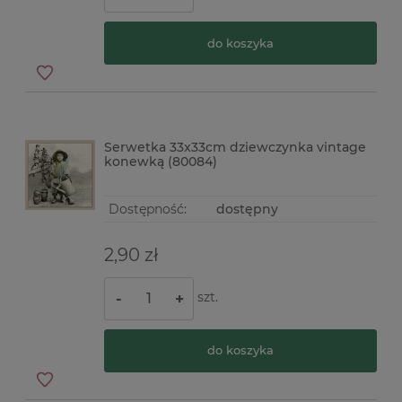
do koszyka
Serwetka 33x33cm dziewczynka vintage
konewką (80084)
Dostępność:
dostępny
2,90 zł
szt.
-
+
do koszyka