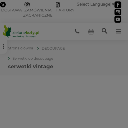
Select Language
▼
DOSTAWA
ZAMÓWIENIA
FAKTURY
ZAGRANICZNE
Strona główna
DECOUPAGE
Serwetki do decoupage
serwetki vintage