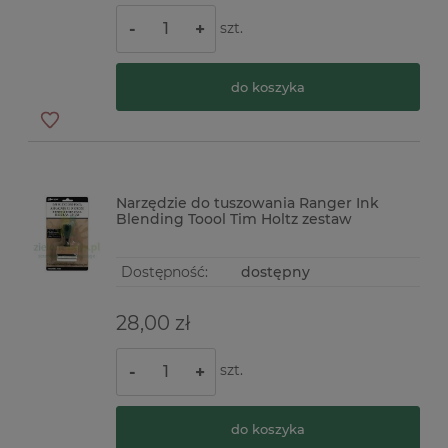
szt.
-
+
do koszyka
Narzędzie do tuszowania Ranger Ink
Blending Toool Tim Holtz zestaw
Dostępność:
dostępny
28,00 zł
szt.
-
+
do koszyka