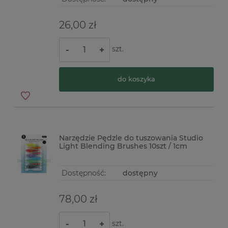
26,00 zł
szt.
-
+
do koszyka
Narzędzie Pędzle do tuszowania Studio
Light Blending Brushes 10szt / 1cm
Dostępność:
dostępny
78,00 zł
szt.
-
+