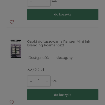
szt.
-
+
do koszyka
Gąbki do tuszowania Ranger Mini Ink
Blending Foams 10szt
Dostępność:
dostępny
32,00 zł
szt.
-
+
do koszyka