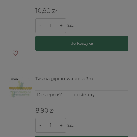
10,90 zł
szt.
-
+
do koszyka
Taśma gipiurowa żółta 3m
Dostępność:
dostępny
8,90 zł
szt.
-
+