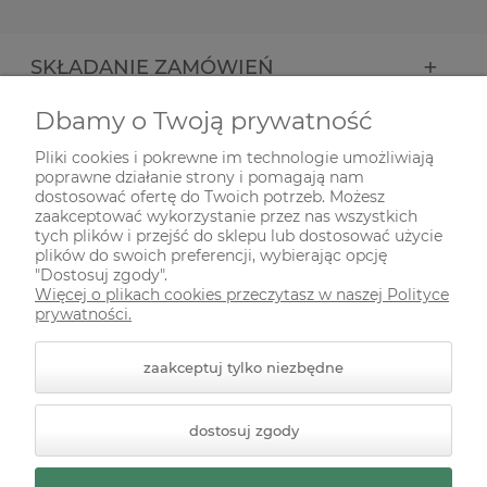
SKŁADANIE ZAMÓWIEŃ
Dbamy o Twoją prywatność
INFORMACJE
Pliki cookies i pokrewne im technologie umożliwiają
poprawne działanie strony i pomagają nam
ODWIEDŹ NAS NA
dostosować ofertę do Twoich potrzeb. Możesz
zaakceptować wykorzystanie przez nas wszystkich
tych plików i przejść do sklepu lub dostosować użycie
plików do swoich preferencji, wybierając opcję
"Dostosuj zgody".
Więcej o plikach cookies przeczytasz w naszej Polityce
prywatności.
zaakceptuj tylko niezbędne
© 2026 zielonekoty.pl. Wszelkie prawa zastrzeżone.
dostosuj zgody
Styl graficzny ShopGadget.pl
Sklep internetowy Shoper
Premium