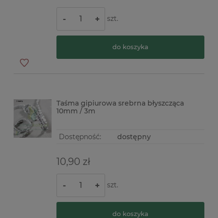
szt.
-
+
do koszyka
Taśma gipiurowa srebrna błyszcząca
10mm / 3m
Dostępność:
dostępny
10,90 zł
szt.
-
+
do koszyka