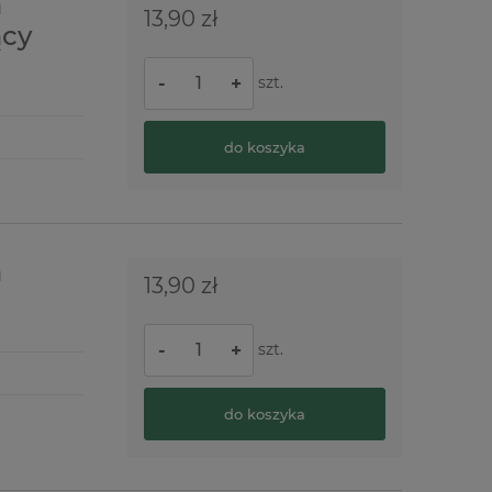
a
13,90 zł
ący
szt.
-
+
do koszyka
a
13,90 zł
szt.
-
+
do koszyka