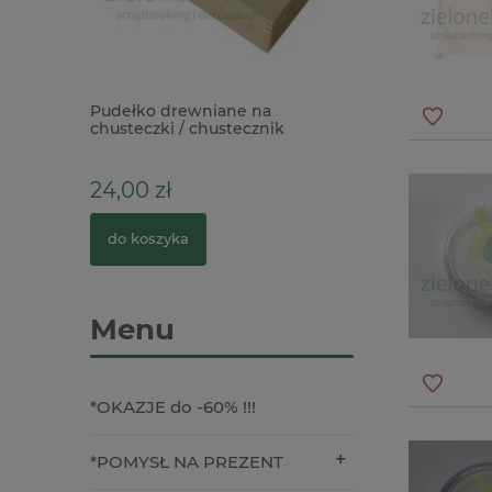
0mm biała
Pudełko drewniane na
Kostka do usuwan
chusteczki / chustecznik
Light Essentials 
prostokątny
Eraser
24,00 zł
15,00 zł
do koszyka
do koszyka
Menu
*OKAZJE do -60% !!!
*POMYSŁ NA PREZENT