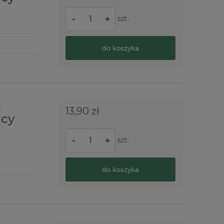
szt.
-
+
do koszyka
a
13,90 zł
ący
szt.
-
+
do koszyka