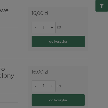
owe
16,00 zł
szt.
-
+
do koszyka
ro
16,00 zł
elony
szt.
-
+
do koszyka