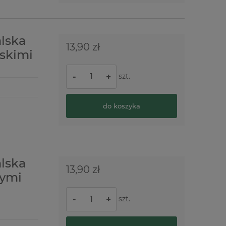
alska
13,90 zł
eskimi
szt.
-
+
do koszyka
alska
13,90 zł
wymi
szt.
-
+