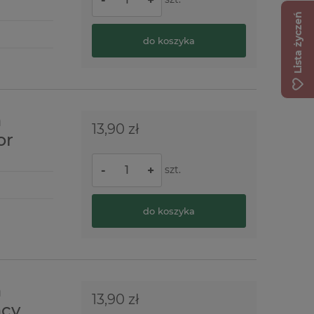
-
+
Lista życzeń
do koszyka
oltz Distress Mixed
stock 21x29cm /
a
13,90 zł
or
szt.
-
+
do koszyka
a
13,90 zł
ący