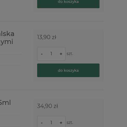
do koszyka
alska
13,90 zł
nymi
szt.
-
+
do koszyka
25ml
34,90 zł
szt.
-
+