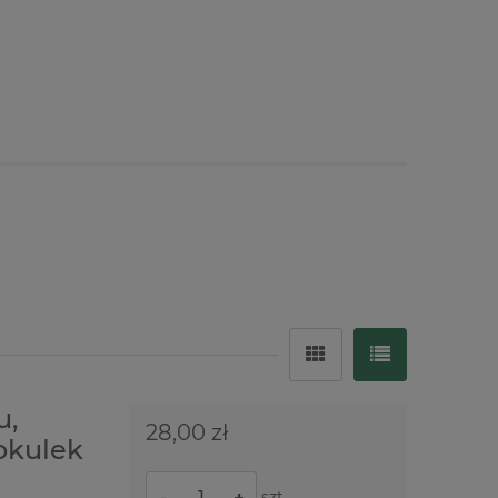
u,
28,00 zł
okulek
szt.