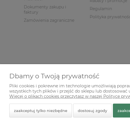
Rabaty i promocje
Dokumenty zakupu i
Regulamin
faktury
Polityka prywatnoś
Zamówienia zagraniczne
Dbamy o Twoją prywatność
Pliki cookies i pokrewne im technologie umożliwiają popr
wszystkich tych plików i przejść do sklepu lub dostosować u
© 2026 zielonekoty.pl. Wszelkie prawa zastrzeżone.
Więcej o plikach cookies przeczytasz w naszej Polityce pry
Styl graficzny ShopGadget.pl
Sklep internetowy Shope
zaakceptuj tylko niezbędne
dostosuj zgody
zaakce