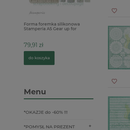
 Alchemy of
Forma foremka silikonowa
Kostka do usuwan
m niebieska
Stamperia A5 Gear up for
Light Essentials 
Christmas Cozy Houses domki
Eraser
79,91 zł
15,00 zł
0 zł
do koszyka
do koszyka
Menu
*OKAZJE do -60% !!!
*POMYSŁ NA PREZENT