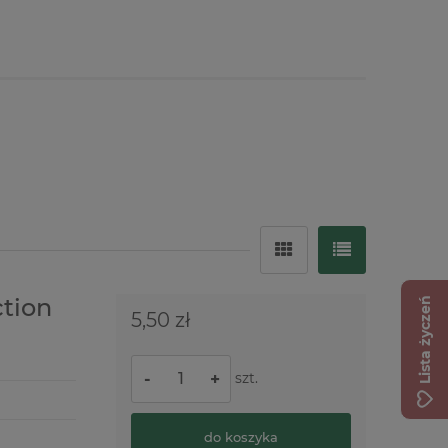
ction
Lista życzeń
5,50 zł
szt.
-
+
do koszyka