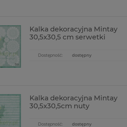
ia kleju Studio
Zestaw papierów 15x20
Baza ceramic
Kalka dekoracyjna Mintay
Glue & Residue
Lemoncraft Greenery dodatki do
3D 15cm do 
wycinania ślub komunia
30,5x30,5 cm serwetki
9,90 zł
18,00 zł
17,50 zł
Cena regularna:
Dostępność:
dostępny
do koszyka
do koszyka
Kalka dekoracyjna Mintay
30,5x30,5cm nuty
Dostępność:
dostępny