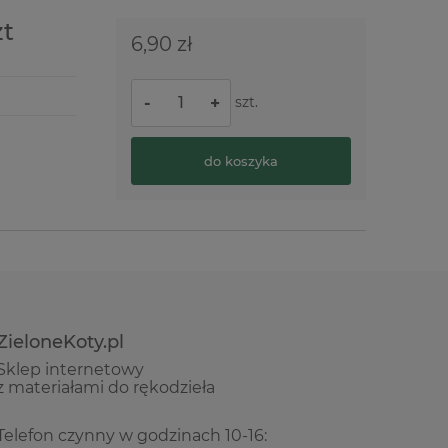
zt
6,90 zł
szt.
-
+
do koszyka
ZieloneKoty.pl
Sklep internetowy
z materiałami do rękodzieła
Telefon czynny w godzinach 10-16: