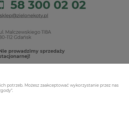
58 300 02 02
ul. Malczewskiego 118A
80-112 Gdańsk
Nie prowadzimy sprzedaży
stacjonarnej!
ich potrzeb. Możesz zaakceptować wykorzystanie przez nas
zgody".