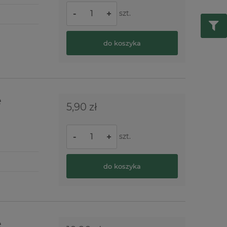
szt.
-
+
do koszyka
e
5,90 zł
szt.
-
+
do koszyka
e