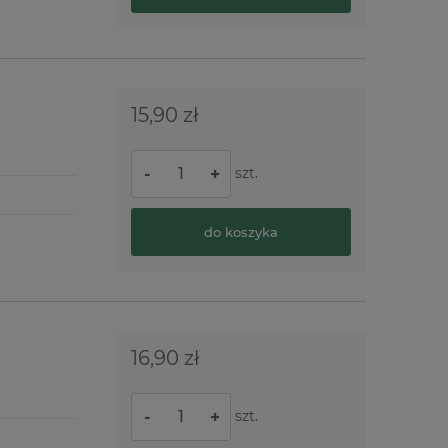
zna biskwit Serce
powieszenia
15,90 zł
szt.
-
+
do koszyka
16,90 zł
szt.
-
+