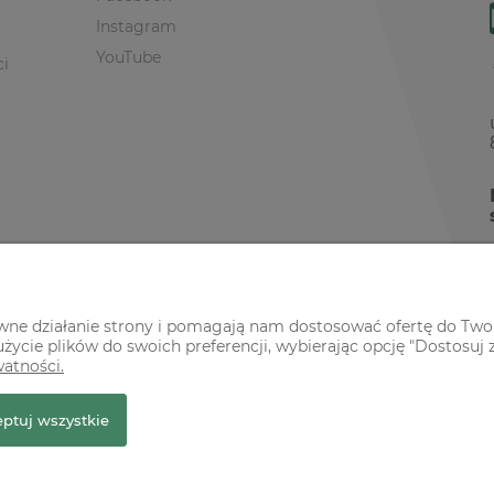
Instagram
YouTube
ci
awne działanie strony i pomagają nam dostosować ofertę do Two
życie plików do swoich preferencji, wybierając opcję "Dostosuj 
watności.
r Premium
ptuj wszystkie