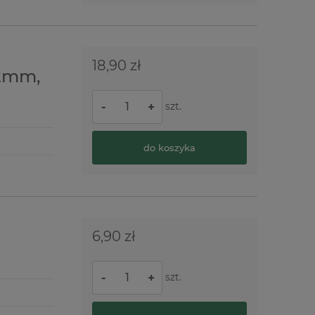
18,90 zł
 2mm,
szt.
-
+
do koszyka
6,90 zł
szt.
-
+