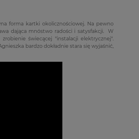
na forma kartki okolicznościowej. Na pewno
awa dająca mnóstwo radości i satysfakcji. W
bienie świecącej "instalacji elektrycznej".
gnieszka bardzo dokładnie stara się wyjaśnić,