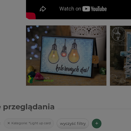
z Idea-Ology
MDF baza Kreatywna Pracownia
Puder do e
aphy 72szt /
XI serce podłużne 16cm
Primary Ebon
transparentn
5,90 zł
16,90 zł
4,00 zł
do koszyka
do koszyka
 przeglądania
+
wyczyść filtry
Kategorie:
*Light up card
: