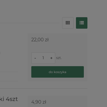
22,00 zł
ć
szt.
-
+
do koszyka
i 4szt
4,90 zł