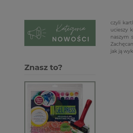
czyli ka
ucieszy 
naszym s
Zachęcamy
jak ją wy
Znasz to?
-3