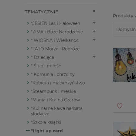
TEMATYCZNIE
*JESIEŃ Las i Haloween
*ZIMA i Boże Narodzenie
* WIOSNA i Wielkanoc
*LATO Morze i Podróże
* Dziecięce
* Ślub i miłość
* Komunia i chrzciny
*Kobieta i macierzyństwo
*Steampunk i męskie
*Magia i Kraina Czarów
*Kulinarne kawa herbata
słodycze
*Szkoła książki
*Light up card