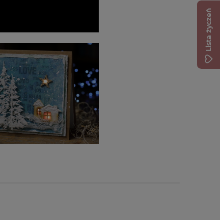
Lista życzeń
mbossingu Wow!
y Ultra High gruby
y czarny