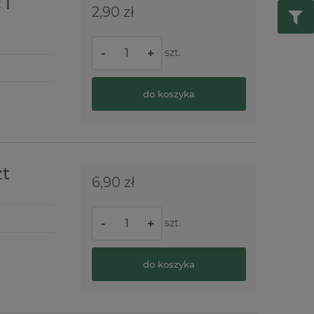
 i
2,90 zł
szt.
-
+
do koszyka
zt
6,90 zł
szt.
-
+
do koszyka