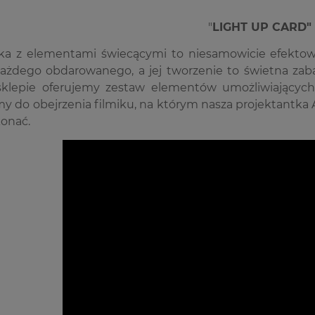
"
LIGHT UP CARD"
rtka z elementami świecącymi to niesamowicie efektow
każdego obdarowanego, a jej tworzenie to świetna zab
klepie oferujemy zestaw elementów umożliwiających zro
 do obejrzenia filmiku, na którym nasza projektantka A
konać.
9%