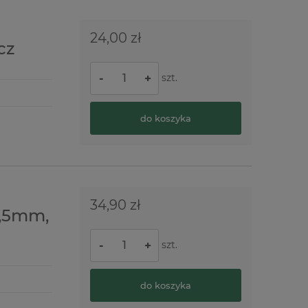
24,00 zł
cz
szt.
-
+
do koszyka
34,90 zł
1,5mm,
szt.
-
+
do koszyka