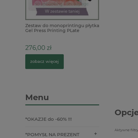
a Komunia
Zestaw do monoprintingu płytka
Dodatki Tim Holt
Gel Press Printing PLate
Halloween Typogr
30x30cm + wałek 10cm
literki 2cm
276,00 zł
39,00 zł
6
Cena regularna:
zobacz więcej
do koszyka
Menu
Opcje
*OKAZJE do -60% !!!
Aktywne filtry
*POMYSŁ NA PREZENT