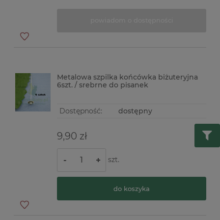
powiadom o dostępności
Metalowa szpilka końcówka biżuteryjna
6szt. / srebrne do pisanek
Dostępność:
dostępny
9,90 zł
szt.
-
+
do koszyka