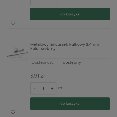
do koszyka
Metalowy łańcuszek kulkowy 2,4mm
kolor srebrny
Dostępność:
dostępny
3,91 zł
szt.
-
+
do koszyka