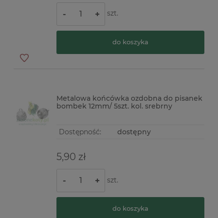
szt.
-
+
do koszyka
Metalowa końcówka ozdobna do pisanek
bombek 12mm/ 5szt. kol. srebrny
Dostępność:
dostępny
5,90 zł
szt.
-
+
do koszyka