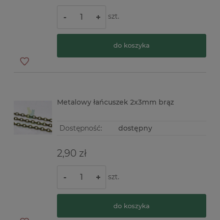
szt.
-
+
do koszyka
Metalowy łańcuszek 2x3mm brąz
Dostępność:
dostępny
2,90 zł
szt.
-
+
do koszyka