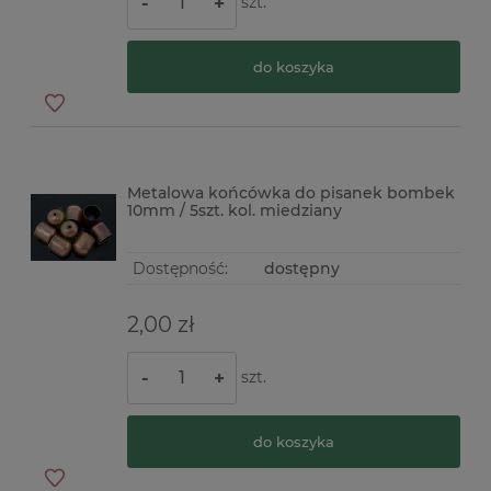
szt.
-
+
do koszyka
Metalowa końcówka do pisanek bombek
10mm / 5szt. kol. miedziany
Dostępność:
dostępny
2,00 zł
szt.
-
+
do koszyka