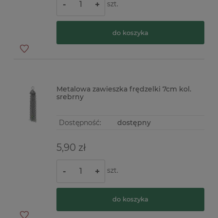
szt.
-
+
do koszyka
Metalowa zawieszka frędzelki 7cm kol.
srebrny
Dostępność:
dostępny
5,90 zł
szt.
-
+
do koszyka