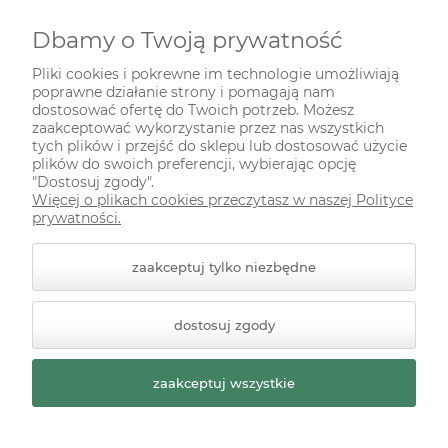
Dbamy o Twoją prywatność
INFORMACJE
Pliki cookies i pokrewne im technologie umożliwiają
poprawne działanie strony i pomagają nam
ODWIEDŹ NAS NA
dostosować ofertę do Twoich potrzeb. Możesz
zaakceptować wykorzystanie przez nas wszystkich
tych plików i przejść do sklepu lub dostosować użycie
plików do swoich preferencji, wybierając opcję
"Dostosuj zgody".
Więcej o plikach cookies przeczytasz w naszej Polityce
prywatności.
zaakceptuj tylko niezbędne
© 2026 zielonekoty.pl. Wszelkie prawa zastrzeżone.
dostosuj zgody
Styl graficzny ShopGadget.pl
Sklep internetowy Shoper
Premium
zaakceptuj wszystkie