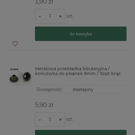
3,90 zł
szt.
-
+
do koszyka
Metalowa przekładka biżuteryjna /
końcówka do pisanek 8mm / 10szt brąz
Dostępność:
dostępny
5,90 zł
szt.
-
+