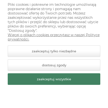
Pliki cookies i pokrewne im technologie umożliwiają
poprawne działanie strony i pomagają nam
dostosować ofertę do Twoich potrzeb. Możesz
zaakceptować wykorzystanie przez nas wszystkich
Papier ryżowy decoupage Asket A4
tych plików i przejść do sklepu lub dostosować użycie
miękki króliki z kwiatkami
plików do swoich preferencji, wybierając opcję
"Dostosuj zgody".
Więcej o plikach cookies przeczytasz w naszej Polityce
Dostępność:
dostępny
prywatności.
10,90 zł
zaakceptuj tylko niezbędne
szt.
-
+
dostosuj zgody
do koszyka
zaakceptuj wszystkie
«
»