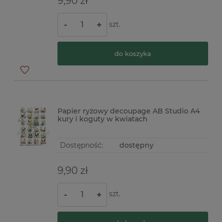
9,90 zł
szt.
-
+
do koszyka
Papier ryżowy decoupage AB Studio A4
kury i koguty w kwiatach
Dostępność:
dostępny
9,90 zł
szt.
-
+