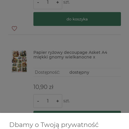
szt.
-
+
do koszyka
Papier ryżowy decoupage Asket A4
miękki gnomy wielkanocne x
Dostępność:
dostępny
10,90 zł
szt.
-
+
do koszyka
Dbamy o Twoją prywatność