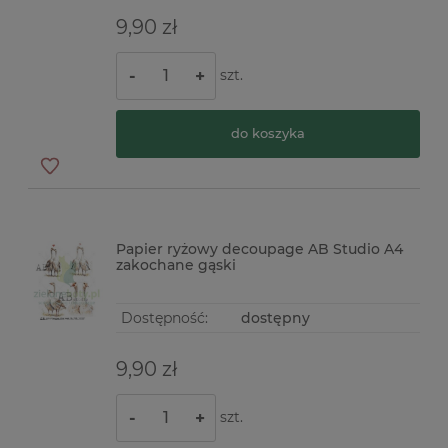
9,90 zł
szt.
-
+
do koszyka
Papier ryżowy decoupage AB Studio A4
zakochane gąski
Dostępność:
dostępny
9,90 zł
szt.
-
+