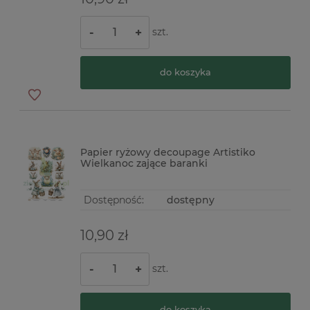
szt.
-
+
do koszyka
Papier ryżowy decoupage Artistiko
Wielkanoc zające baranki
Dostępność:
dostępny
10,90 zł
szt.
-
+
do koszyka