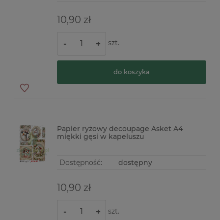
10,90 zł
szt.
-
+
do koszyka
Papier ryżowy decoupage Asket A4
miękki gęsi w kapeluszu
Dostępność:
dostępny
10,90 zł
szt.
-
+