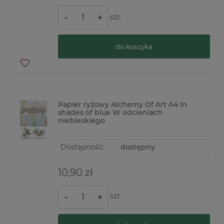
szt.
-
+
do koszyka
Papier ryżowy Alchemy Of Art A4 In
shades of blue W odcieniach
niebieskiego
Dostępność:
dostępny
10,90 zł
szt.
-
+