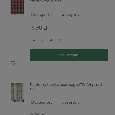
czarno-czerwona
Dostępność:
dostępny
16,90 zł
szt.
-
+
do koszyka
Papier ryżowy decoupage ITD A4 paski
tło
Dostępność:
dostępny