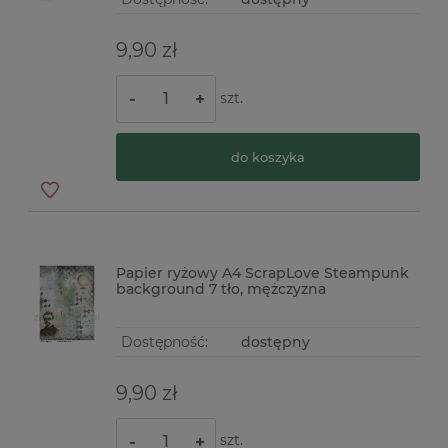
9,90 zł
szt.
-
+
do koszyka
Papier ryżowy A4 ScrapLove Steampunk
background 7 tło, mężczyzna
Dostępność:
dostępny
9,90 zł
szt.
-
+