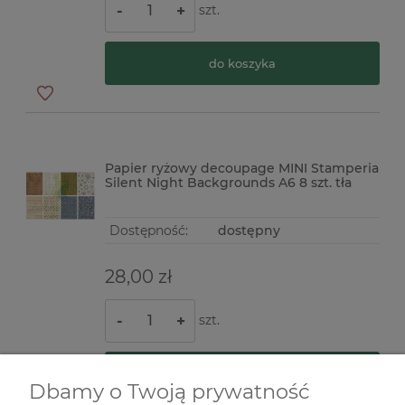
szt.
-
+
do koszyka
Papier ryżowy decoupage MINI Stamperia
Silent Night Backgrounds A6 8 szt. tła
Dostępność:
dostępny
28,00 zł
szt.
-
+
do koszyka
Dbamy o Twoją prywatność