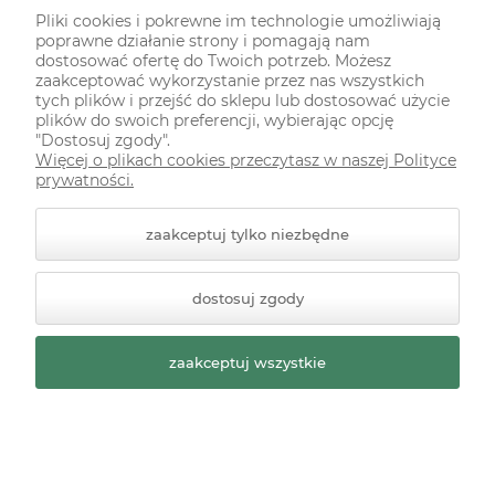
Pliki cookies i pokrewne im technologie umożliwiają
poprawne działanie strony i pomagają nam
dostosować ofertę do Twoich potrzeb. Możesz
zaakceptować wykorzystanie przez nas wszystkich
Papier ryżowy decoupage MINI Stamperia
tych plików i przejść do sklepu lub dostosować użycie
White Christmas A6 8 szt.
plików do swoich preferencji, wybierając opcję
"Dostosuj zgody".
Więcej o plikach cookies przeczytasz w naszej Polityce
Dostępność:
dostępny
prywatności.
28,00 zł
zaakceptuj tylko niezbędne
szt.
-
+
dostosuj zgody
do koszyka
zaakceptuj wszystkie
«
»