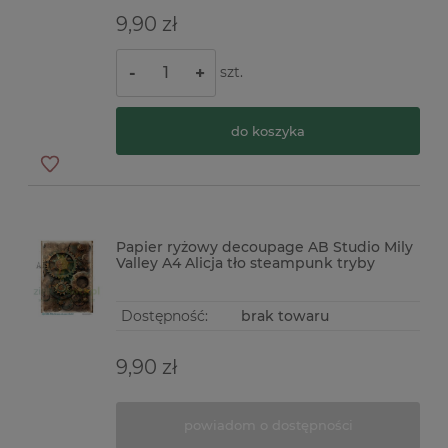
9,90 zł
szt.
-
+
do koszyka
Papier ryżowy decoupage AB Studio Mily
Valley A4 Alicja tło steampunk tryby
Dostępność:
brak towaru
9,90 zł
powiadom o dostępności