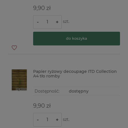
9,90 zł
szt.
-
+
do koszyka
Papier ryżowy decoupage ITD Collection
A4 tło romby
Dostępność:
dostępny
9,90 zł
szt.
-
+