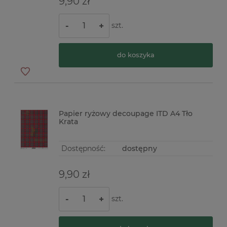
9,90 zł
szt.
-
+
do koszyka
Papier ryżowy decoupage ITD A4 Tło
Krata
Dostępność:
dostępny
9,90 zł
szt.
-
+