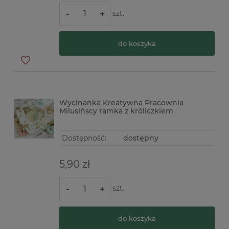
szt.
-
+
do koszyka
Wycinanka Kreatywna Pracownia
Milusińscy ramka z króliczkiem
Dostępność:
dostępny
5,90 zł
szt.
-
+
do koszyka