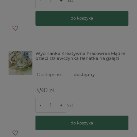
szt.
-
+
do koszyka
Wycinanka Kreatywna Pracownia Mądre
dzieci Dziewczynka Renatka na gałęzi
Dostępność:
dostępny
3,90 zł
szt.
-
+
do koszyka