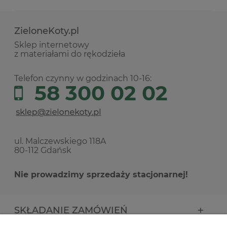
ZieloneKoty.pl
Sklep internetowy
z materiałami do rękodzieła
Telefon czynny w godzinach 10-16:
58 300 02 02
ul. Malczewskiego 118A
80-112 Gdańsk
Nie prowadzimy sprzedaży stacjonarnej!
SKŁADANIE ZAMÓWIEŃ