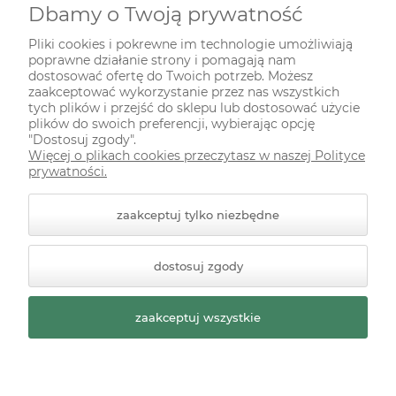
Dbamy o Twoją prywatność
INFORMACJE
Pliki cookies i pokrewne im technologie umożliwiają
poprawne działanie strony i pomagają nam
ODWIEDŹ NAS NA
dostosować ofertę do Twoich potrzeb. Możesz
zaakceptować wykorzystanie przez nas wszystkich
tych plików i przejść do sklepu lub dostosować użycie
plików do swoich preferencji, wybierając opcję
"Dostosuj zgody".
Więcej o plikach cookies przeczytasz w naszej Polityce
prywatności.
zaakceptuj tylko niezbędne
© 2026 zielonekoty.pl. Wszelkie prawa zastrzeżone.
dostosuj zgody
Styl graficzny ShopGadget.pl
Sklep internetowy Shoper
Premium
zaakceptuj wszystkie