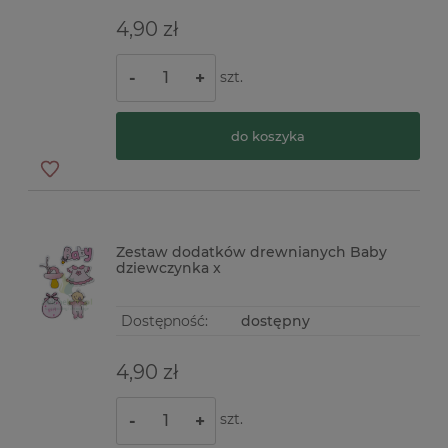
4,90 zł
szt.
-
+
do koszyka
Zestaw dodatków drewnianych Baby
dziewczynka x
Dostępność:
dostępny
4,90 zł
szt.
-
+