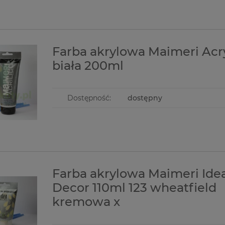
a Silent Sea 4
Wykrojnik Craft&You piktogramy
Koronka gip
Farba akrylowa Maimeri Acr
ami morskimi
podróżnicze
biała 200ml
29,90 zł
3,90 zł
6,90 zł
Dostępność:
dostępny
do koszyka
do koszyka
Farba akrylowa Maimeri Ide
Decor 110ml 123 wheatfield
kremowa x