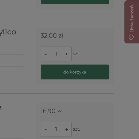
Lista życzeń
iurowa 30mm biała
ylico
32,00 zł
szt.
-
+
do koszyka
a
16,90 zł
szt.
-
+