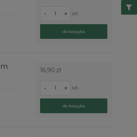
szt.
-
+
do koszyka
am
16,90 zł
szt.
-
+
do koszyka