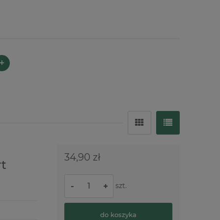
+
34,90 zł
t
szt.
-
+
do koszyka