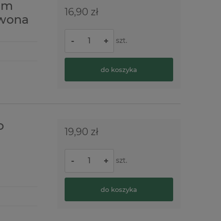
am
16,90 zł
rwona
szt.
-
+
do koszyka
o
19,90 zł
l
szt.
-
+
do koszyka