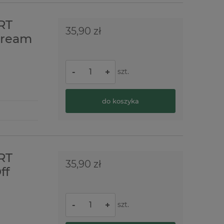
RT
35,90 zł
Cream
szt.
-
+
do koszyka
RT
35,90 zł
ff
szt.
-
+