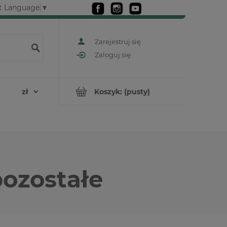
t Language
▼
Zarejestruj się
Zaloguj się
Koszyk:
(pusty)
pozostałe