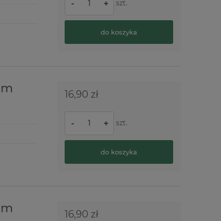
szt.
-
+
do koszyka
am
16,90 zł
szt.
-
+
do koszyka
am
16,90 zł