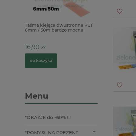
ingu płytka
Taśma klejąca dwustronna PET
Naklejki Stamperi
ate
6mm / 50m bardzo mocna
arkusze z motyw
m
16,90 zł
26,90 zł
3
Cena regularna:
do koszyka
do koszyka
Menu
*OKAZJE do -60% !!!
*POMYSŁ NA PREZENT