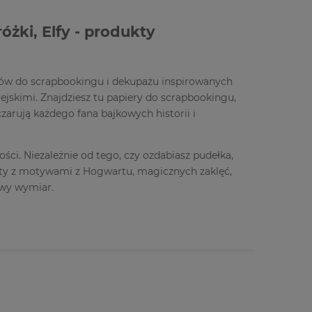
óżki, Elfy - produkty
uktów do scrapbookingu i dekupażu inspirowanych
jskimi. Znajdziesz tu papiery do scrapbookingu,
czarują każdego fana bajkowych historii i
ści. Niezależnie od tego, czy ozdabiasz pudełka,
ukty z motywami z Hogwartu, magicznych zaklęć,
owy wymiar.