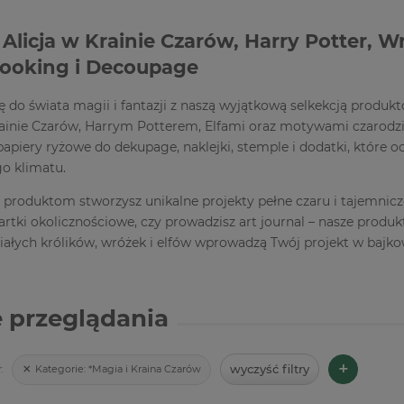
Alicja w Krainie Czarów, Harry Potter, Wr
ooking i Decoupage
ię do świata magii i fantazji z naszą wyjątkową selkekcją prod
rainie Czarów, Harrym Potterem, Elfami oraz motywami czarodzie
 papiery ryżowe do dekupage, naklejki, stemple i dodatki, które o
o klimatu.
 produktom stworzysz unikalne projekty pełne czaru i tajemniczo
artki okolicznościowe, czy prowadzisz art journal – nasze prod
iałych królików, wróżek i elfów wprowadzą Twój projekt w bajk
 przeglądania
+
wyczyść filtry
Kategorie:
*Magia i Kraina Czarów
: