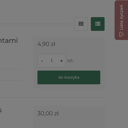
Lista życzeń
ntami
4,90 zł
szt.
-
+
do koszyka
s
30,00 zł