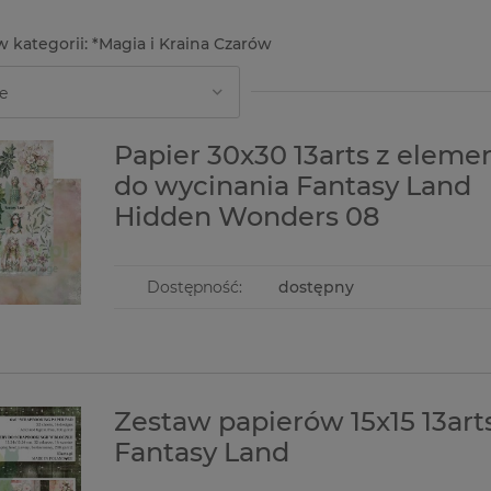
*Magia i Kraina Czarów
tywna
Kaboszon epoxy samoprzylepny
oto 3szt.
25mm / 6szt. kaboszony
Papier 30x30 13arts z eleme
6,90 zł
do wycinania Fantasy Land
Hidden Wonders 08
do koszyka
Dostępność:
dostępny
Zestaw papierów 15x15 13art
Fantasy Land