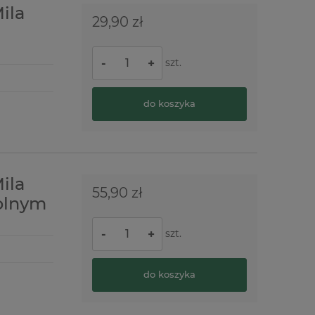
ila
29,90 zł
szt.
-
+
do koszyka
ila
55,90 zł
olnym
szt.
-
+
do koszyka