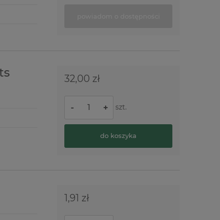
powiadom o dostępności
ts
32,00 zł
szt.
-
+
do koszyka
1,91 zł