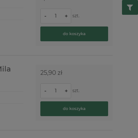
szt.
-
+
do koszyka
ila
25,90 zł
szt.
-
+
do koszyka