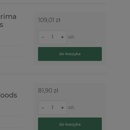
Prima
109,01 zł
s
szt.
-
+
do koszyka
81,90 zł
Woods
szt.
-
+
do koszyka