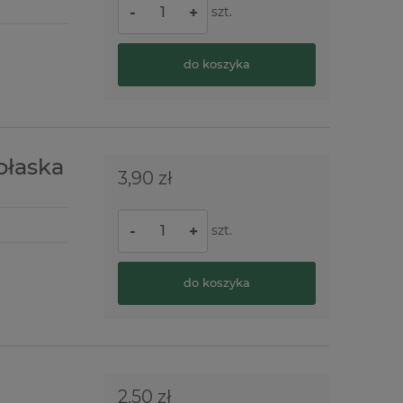
szt.
-
+
do koszyka
płaska
3,90 zł
szt.
-
+
do koszyka
2,50 zł