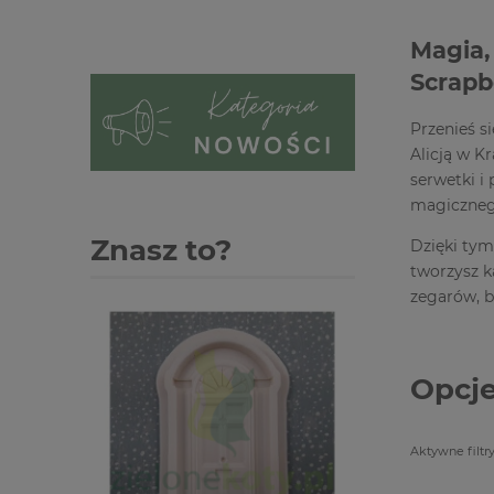
Magia, 
Scrapb
Przenieś s
Alicją w K
serwetki i
magiczneg
Znasz to?
Dzięki tym
tworzysz k
zegarów, b
Opcje
Aktywne filtry