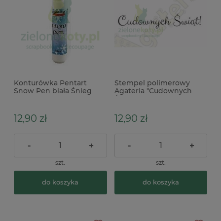
Konturówka Pentart
Stempel polimerowy
Snow Pen biała Śnieg
Agateria "Cudownych
Świąt" życzenia
12,90 zł
12,90 zł
-
+
-
+
szt.
szt.
do koszyka
do koszyka