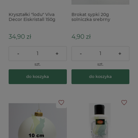
Kryształki "lodu" Viva
Brokat sypki 20g
Decor Eiskristall 150g
solniczka srebrny
śnieg szron
34,90 zł
4,90 zł
-
+
-
+
szt.
szt.
do koszyka
do koszyka