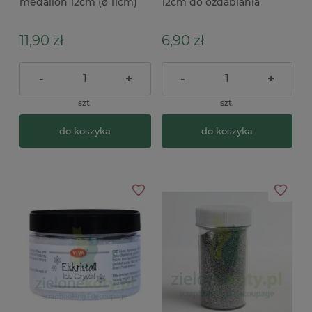
medalion 12cm (ø 11cm)
12cm do ozdabiania
płaska do ozdabiania
decoupage
decoupage
11,90 zł
6,90 zł
-
+
-
+
szt.
szt.
do koszyka
do koszyka