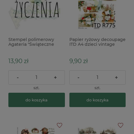
Stempel polimerowy
Papier ryżowy decoupage
Agateria "Świąteczne
ITD A4 dzieci vintage
życzenia"
13,90 zł
9,90 zł
-
+
-
+
szt.
szt.
do koszyka
do koszyka