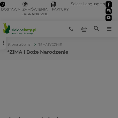
Select Language
▼
DOSTAWA
ZAMÓWIENIA
FAKTURY
ZAGRANICZNE
Strona główna
TEMATYCZNIE
*ZIMA i Boże Narodzenie