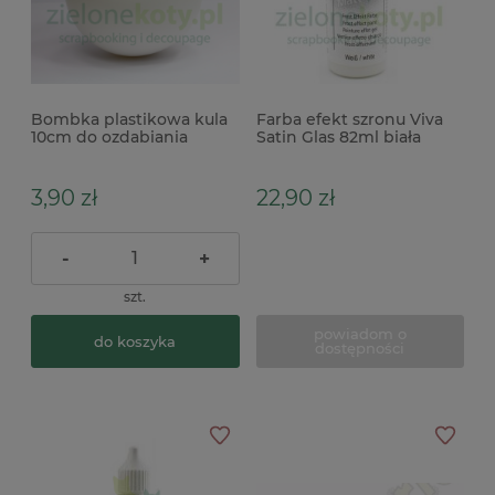
Bombka plastikowa kula
Farba efekt szronu Viva
10cm do ozdabiania
Satin Glas 82ml biała
decoupage
3,90 zł
22,90 zł
-
+
szt.
powiadom o
do koszyka
dostępności