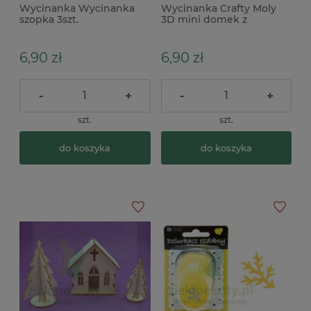
Wycinanka Wycinanka
Wycinanka Crafty Moly
szopka 3szt.
3D mini domek z
choinkami
6,90 zł
6,90 zł
-
+
-
+
szt.
szt.
do koszyka
do koszyka