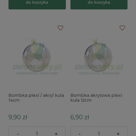
do koszyka
do koszyka
Bombka plexi / akryl kula
Bombka akrylowa plexi
14cm
kula 12cm
9,90 zł
6,90 zł
-
+
-
+