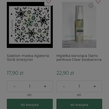
Szablon maska Agateria
Mgiełka barwiąca 13arts
15x16 śnieżynki
perłowa Clear bezbarwna
z połyskiem
17,90 zł
22,90 zł
-
+
-
+
szt.
szt.
do koszyka
do koszyka