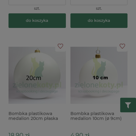
szt.
szt.
do koszyka
do koszyka
Bombka plastikowa
Bombka plastikowa
medalion 20cm płaska
medalion 10cm (ø 9cm)
płaska do ozdabiania
decoupage
18,90 zł
4,90 zł