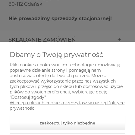
80-112 Gdańsk
Nie prowadzimy sprzedaży stacjonarnej!
SKŁADANIE ZAMÓWIEŃ
Dbamy o Twoją prywatność
INFORMACJE
Pliki cookies i pokrewne im technologie umożliwiają
poprawne działanie strony i pomagają nam
ODWIEDŹ NAS NA
dostosować ofertę do Twoich potrzeb. Możesz
zaakceptować wykorzystanie przez nas wszystkich
tych plików i przejść do sklepu lub dostosować użycie
plików do swoich preferencji, wybierając opcję
"Dostosuj zgody".
Więcej o plikach cookies przeczytasz w naszej Polityce
prywatności.
zaakceptuj tylko niezbędne