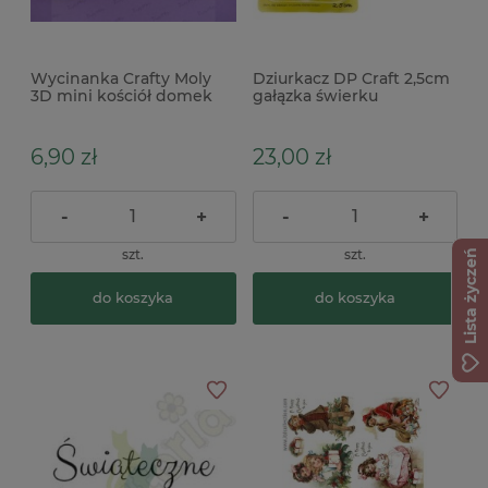
Wycinanka Crafty Moly
Dziurkacz DP Craft 2,5cm
3D mini kościół domek
gałązka świerku
6,90 zł
23,00 zł
-
+
-
+
szt.
szt.
Lista życzeń
do koszyka
do koszyka