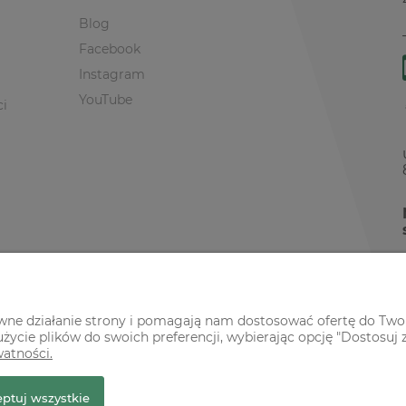
Blog
Facebook
Instagram
YouTube
ci
awne działanie strony i pomagają nam dostosować ofertę do Two
życie plików do swoich preferencji, wybierając opcję "Dostosuj 
watności.
r Premium
ptuj wszystkie