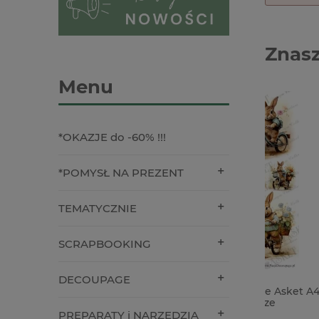
Znasz
Menu
*OKAZJE do -60% !!!
*POMYSŁ NA PREZENT
TEMATYCZNIE
SCRAPBOOKING
DECOUPAGE
Papier ryżowy decoupage Asket A4
Pudełko 
miękki zajączki na rowerze
chustecz
PREPARATY i NARZĘDZIA