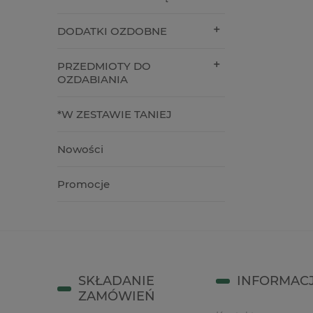
10,90 zł
24,00 z
DODATKI OZDOBNE
do koszyka
do kos
PRZEDMIOTY DO
OZDABIANIA
*W ZESTAWIE TANIEJ
Nowości
Promocje
SKŁADANIE
INFORMAC
ZAMÓWIEŃ