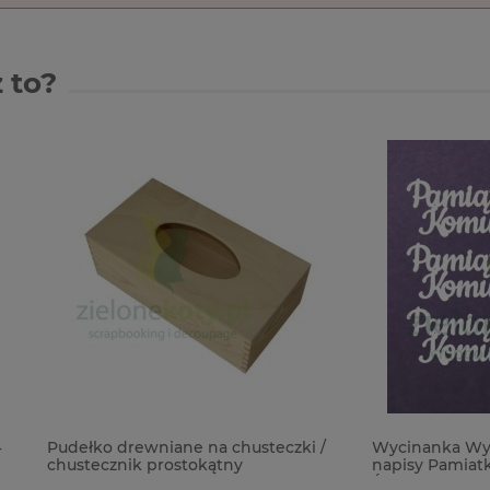
 to?
drewniane na chusteczki /
Wycinanka Wycinanka Komu
nik prostokątny
napisy Pamiatka Pierwszej K
Św. x