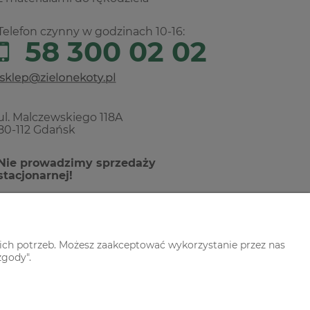
Telefon czynny w godzinach 10-16:
58 300 02 02
ul. Malczewskiego 118A
80-112 Gdańsk
Nie prowadzimy sprzedaży
stacjonarnej!
ich potrzeb. Możesz zaakceptować wykorzystanie przez nas
zgody".