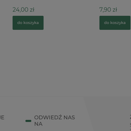
ł
7,90 zł
zyka
do koszyka
JE
ODWIEDŹ NAS
NA