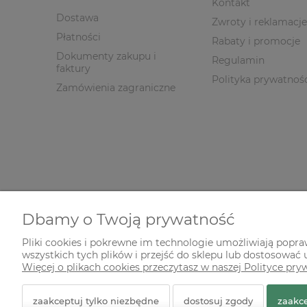
Kontakt
Dostawa
Zwroty i reklamacje
Płatności
Rabaty i promocje
Dokumenty zakupu i
Regulamin
faktury
Polityka prywatnoś
Zamówienia zagraniczne
Dbamy o Twoją prywatność
Pliki cookies i pokrewne im technologie umożliwiają popr
wszystkich tych plików i przejść do sklepu lub dostosować u
© 2026 zielonekoty.pl. Wszelkie prawa zastrzeżone.
Więcej o plikach cookies przeczytasz w naszej Polityce pry
Styl graficzny ShopGadget.pl
Sklep internetowy Shope
zaakceptuj tylko niezbędne
dostosuj zgody
zaakce