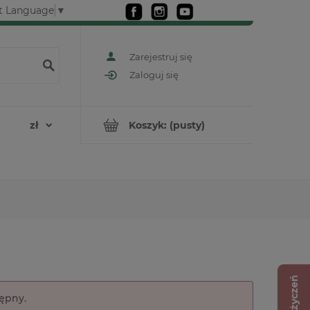
t Language
▼
Zarejestruj się
Zaloguj się
Koszyk:
(pusty)
Lista życzeń
tępny.