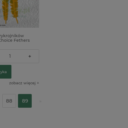
wykrojników
 Choice Fethers
ł
+
zyka
zobacz więcej
88
89
»