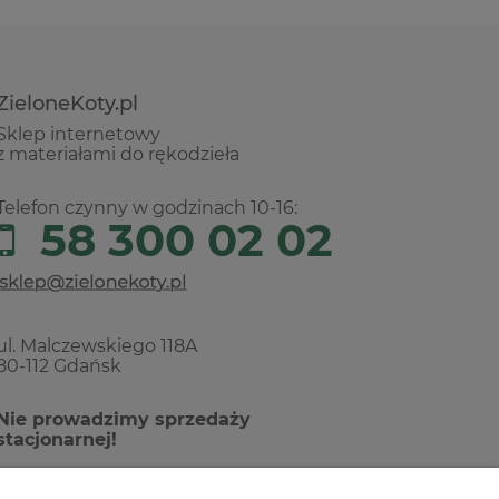
ZieloneKoty.pl
Sklep internetowy
z materiałami do rękodzieła
Telefon czynny w godzinach 10-16:
58 300 02 02
ul. Malczewskiego 118A
80-112 Gdańsk
Nie prowadzimy sprzedaży
stacjonarnej!