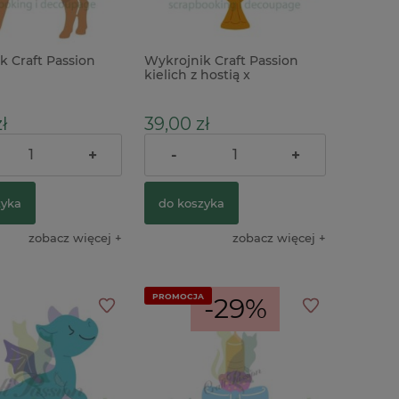
k Craft Passion
Wykrojnik Craft Passion
x33cm IHS komunia
kielich z hostią x
) różowa
ł
39,00 zł
+
-
+
zyka
do koszyka
zobacz więcej
zobacz więcej
PROMOCJA
-29%