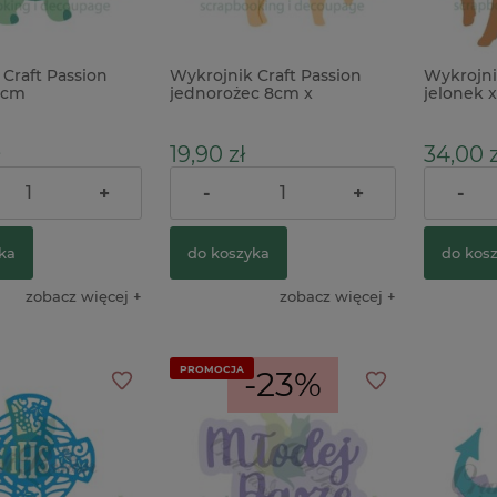
Craft Passion
Wykrojnik Craft Passion
Wykrojni
do notesów,
Szablon maska Tim Holtz
Serwetka 33
8cm
jednorożec 8cm x
jelonek x
arne x
Wildflower kwiaty zioła łąka
(SLKO-001401
19,90 zł
34,00 z
34,00 zł
1,61 zł
+
-
+
-
44,00 zł
Cena regularna:
do koszyka
do koszyka
ka
do koszyka
do kos
zobacz więcej
zobacz więcej
PROMOCJA
-23%