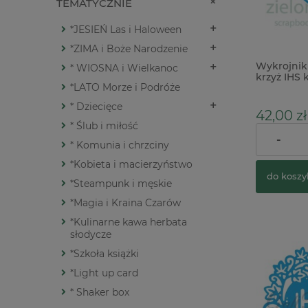
TEMATYCZNIE
*JESIEŃ Las i Haloween
*ZIMA i Boże Narodzenie
Wykrojnik 
* WIOSNA i Wielkanoc
krzyż IHS
*LATO Morze i Podróże
* Dziecięce
42,00 zł
* Ślub i miłość
-
* Komunia i chrzciny
*Kobieta i macierzyństwo
do koszy
*Steampunk i męskie
*Magia i Kraina Czarów
*Kulinarne kawa herbata
słodycze
*Szkoła książki
*Light up card
* Shaker box