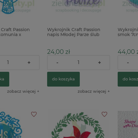
Craft Passion
Wykrojnik Craft Passion
Wykrojni
 komunia x
napis Młodej Parze ślub
smok 7c
24,00 zł
44,00 z
+
-
+
-
31,00 zł
Cena regularna:
ka
do koszyka
do kos
zobacz więcej
zobacz więcej