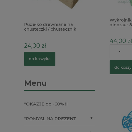
Wykrojnik 
Holtz
Pudełko drewniane na
Gumki zakuwane 
dinozaur 
bordery
chusteczki / chustecznik
albumów 10szt cz
prostokątny
44,00 zł
24,00 zł
5,90 zł
-
do koszyka
do koszyka
do koszy
Menu
*OKAZJE do -60% !!!
*POMYSŁ NA PREZENT