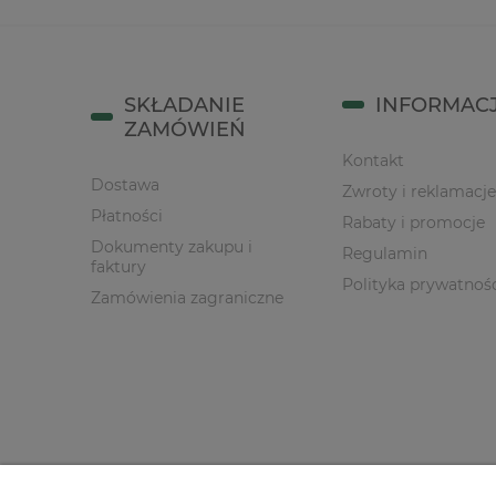
SKŁADANIE
INFORMAC
ZAMÓWIEŃ
Kontakt
Dostawa
Zwroty i reklamacje
Płatności
Rabaty i promocje
Dokumenty zakupu i
Regulamin
faktury
Polityka prywatnoś
Zamówienia zagraniczne