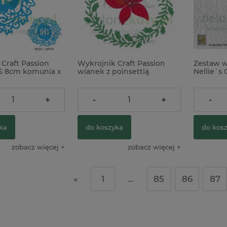
Craft Passion
Wykrojnik Craft Passion
Zestaw 
S 8cm komunia x
wianek z poinsettią
Nellie`s
Pióro
52,00 zł
16,00 z
+
-
+
-
ka
do koszyka
do kos
zobacz więcej
zobacz więcej
«
1
...
85
86
87