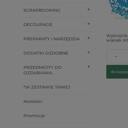
SCRAPBOOKING
DECOUPAGE
Wykrojnik 
PREPARATY i NARZĘDZIA
wianek IH
DODATKI OZDOBNE
45,00 zł
-
PRZEDMIOTY DO
do koszy
OZDABIANIA
*W ZESTAWIE TANIEJ
Nowości
Promocje