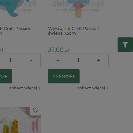
k Craft Passion
Wykrojnik Craft Passion
m
świeca 7,5cm
ł
22,00 zł
+
-
+
31,00 zł
Cena regularna:
zyka
do koszyka
zobacz więcej
zobacz więcej