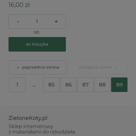
16,00 zł
-
+
szt.
do koszyka
«
»
1
...
85
86
87
88
89
ZieloneKoty.pl
Sklep internetowy
z materiałami do rękodzieła