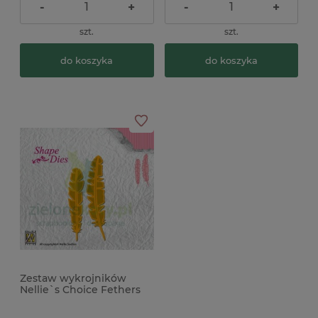
-
+
-
+
szt.
szt.
do koszyka
do koszyka
Zestaw wykrojników
Nellie`s Choice Fethers
Pióro