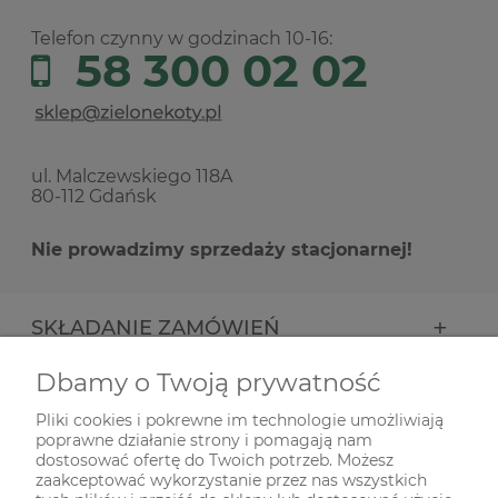
Telefon czynny w godzinach 10-16:
58 300 02 02
ul. Malczewskiego 118A
80-112 Gdańsk
Nie prowadzimy sprzedaży stacjonarnej!
SKŁADANIE ZAMÓWIEŃ
Dbamy o Twoją prywatność
INFORMACJE
Pliki cookies i pokrewne im technologie umożliwiają
poprawne działanie strony i pomagają nam
ODWIEDŹ NAS NA
dostosować ofertę do Twoich potrzeb. Możesz
zaakceptować wykorzystanie przez nas wszystkich