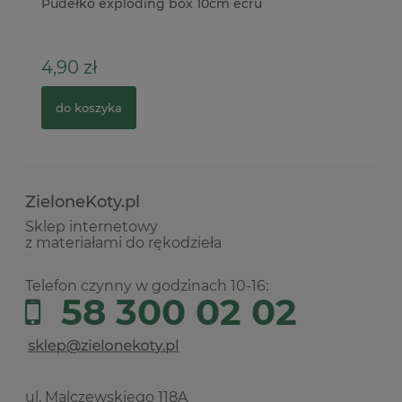
Pudełko exploding box 10cm ecru
Wy
kl
4,90 zł
5
do koszyka
ZieloneKoty.pl
Sklep internetowy
z materiałami do rękodzieła
Telefon czynny w godzinach 10-16:
58 300 02 02
ul. Malczewskiego 118A