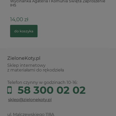
Wycinanka Agateria I Komunia Święta Zaproszenie
Fo
IHS
14,00 zł
5
do koszyka
ZieloneKoty.pl
Sklep internetowy
z materiałami do rękodzieła
Telefon czynny w godzinach 10-16:
58 300 02 02
ul. Malczewskiego 118A