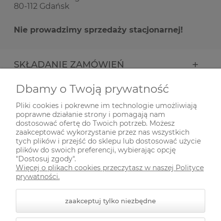
80-112 Gdańsk
Nie prowadzimy sprzedaży stacjonarnej!
SKŁADANIE ZAMÓWIEŃ
Dbamy o Twoją prywatność
INFORMACJE
Pliki cookies i pokrewne im technologie umożliwiają
poprawne działanie strony i pomagają nam
ODWIEDŹ NAS NA
dostosować ofertę do Twoich potrzeb. Możesz
zaakceptować wykorzystanie przez nas wszystkich
tych plików i przejść do sklepu lub dostosować użycie
plików do swoich preferencji, wybierając opcję
"Dostosuj zgody".
Więcej o plikach cookies przeczytasz w naszej Polityce
prywatności.
zaakceptuj tylko niezbędne