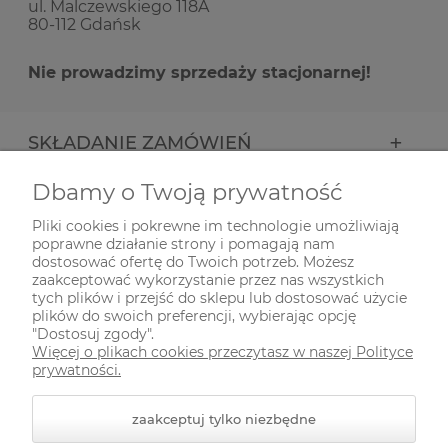
ul. Malczewskiego 118A
80-112 Gdańsk
Nie prowadzimy sprzedaży stacjonarnej!
SKŁADANIE ZAMÓWIEŃ
Dbamy o Twoją prywatność
INFORMACJE
Pliki cookies i pokrewne im technologie umożliwiają
poprawne działanie strony i pomagają nam
ODWIEDŹ NAS NA
dostosować ofertę do Twoich potrzeb. Możesz
zaakceptować wykorzystanie przez nas wszystkich
tych plików i przejść do sklepu lub dostosować użycie
plików do swoich preferencji, wybierając opcję
"Dostosuj zgody".
Więcej o plikach cookies przeczytasz w naszej Polityce
prywatności.
zaakceptuj tylko niezbędne