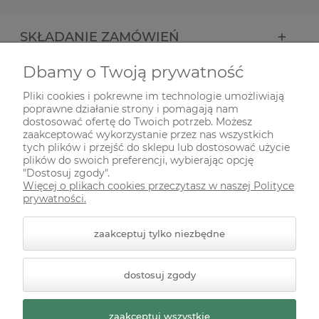
SKŁADANIE ZAMÓWIEŃ
Dbamy o Twoją prywatność
INFORMACJE
Pliki cookies i pokrewne im technologie umożliwiają
poprawne działanie strony i pomagają nam
ODWIEDŹ NAS NA
dostosować ofertę do Twoich potrzeb. Możesz
zaakceptować wykorzystanie przez nas wszystkich
tych plików i przejść do sklepu lub dostosować użycie
plików do swoich preferencji, wybierając opcję
"Dostosuj zgody".
Więcej o plikach cookies przeczytasz w naszej Polityce
prywatności.
zaakceptuj tylko niezbędne
© 2026 zielonekoty.pl. Wszelkie prawa zastrzeżone.
dostosuj zgody
Styl graficzny ShopGadget.pl
Sklep internetowy Shoper
Premium
zaakceptuj wszystkie