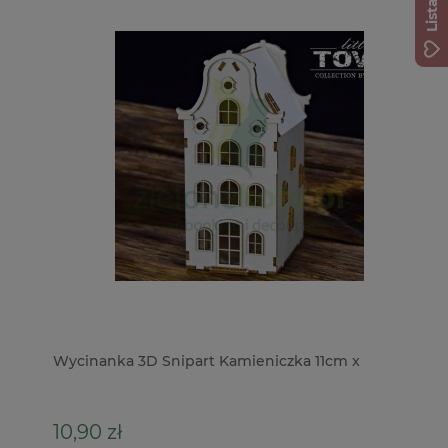
Wycinanka 3D Snipart Kamieniczka 11cm x
Fa
Li
10,90 zł
3