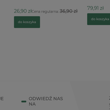
79,91 zł
ł
36,90 zł
Cena regularna:
do koszyka
zyka
JE
ODWIEDŹ NAS
NA