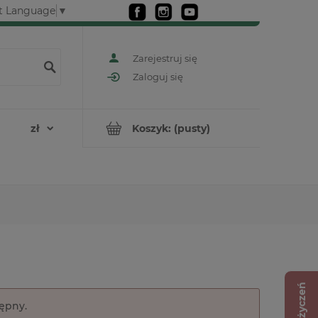
t Language
▼
Zarejestruj się
Zaloguj się
Koszyk:
(pusty)
Lista życzeń
tępny.