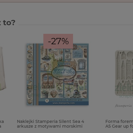
 to?
-27%
 Stamperia Silent Sea 4
Forma foremka silikonowa St
 z motywami morskimi
A5 Gear up for Christmas Coz
domki