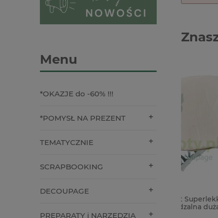
Znasz
Menu
*OKAZJE do -60% !!!
*POMYSŁ NA PREZENT
TEMATYCZNIE
SCRAPBOOKING
DECOUPAGE
Masa do foremek Light Superlekka
Naklejki
biała 200g samoutwardzalna duża
arkusze
PREPARATY i NARZĘDZIA