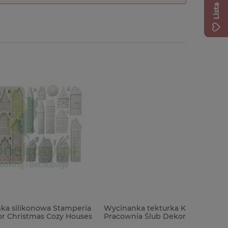
amperia
Wycinanka tekturka Kreatywna
Koronka 
y Houses
Pracownia Ślub Dekoracja para młoda
do exploding box