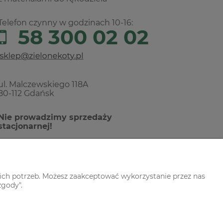
Telefon czynny w godzinach 10-16:
58 300 02 02
ul. Malczewskiego 118A
80-112 Gdańsk
Nie prowadzimy sprzedaży
stacjonarnej!
ich potrzeb. Możesz zaakceptować wykorzystanie przez nas
zgody".