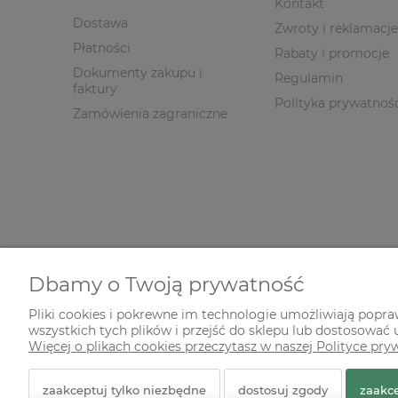
Kontakt
Dostawa
Zwroty i reklamacje
Płatności
Rabaty i promocje
Dokumenty zakupu i
Regulamin
faktury
Polityka prywatnoś
Zamówienia zagraniczne
Dbamy o Twoją prywatność
Pliki cookies i pokrewne im technologie umożliwiają popr
wszystkich tych plików i przejść do sklepu lub dostosować u
© 2026 zielonekoty.pl. Wszelkie prawa zastrzeżone.
Więcej o plikach cookies przeczytasz w naszej Polityce pry
Styl graficzny ShopGadget.pl
Sklep internetowy Shope
zaakceptuj tylko niezbędne
dostosuj zgody
zaakce