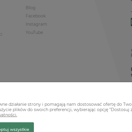
Blog
Facebook
Instagram
YouTube
ci
awne działanie strony i pomagają nam dostosować ofertę do Two
życie plików do swoich preferencji, wybierając opcję "Dostosuj 
watności.
r Premium
ptuj wszystkie