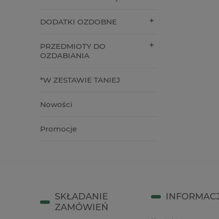
42,90 zł
26,90 z
DODATKI OZDOBNE
do koszyka
do kos
PRZEDMIOTY DO
OZDABIANIA
*W ZESTAWIE TANIEJ
Nowości
Promocje
SKŁADANIE
INFORMAC
ZAMÓWIEŃ