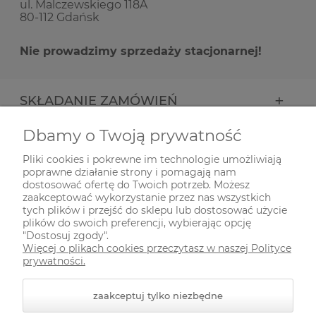
ul. Malczewskiego 118A
80-112 Gdańsk
Nie prowadzimy sprzedaży stacjonarnej!
SKŁADANIE ZAMÓWIEŃ
Dbamy o Twoją prywatność
INFORMACJE
Pliki cookies i pokrewne im technologie umożliwiają
poprawne działanie strony i pomagają nam
ODWIEDŹ NAS NA
dostosować ofertę do Twoich potrzeb. Możesz
zaakceptować wykorzystanie przez nas wszystkich
tych plików i przejść do sklepu lub dostosować użycie
plików do swoich preferencji, wybierając opcję
"Dostosuj zgody".
Więcej o plikach cookies przeczytasz w naszej Polityce
prywatności.
zaakceptuj tylko niezbędne