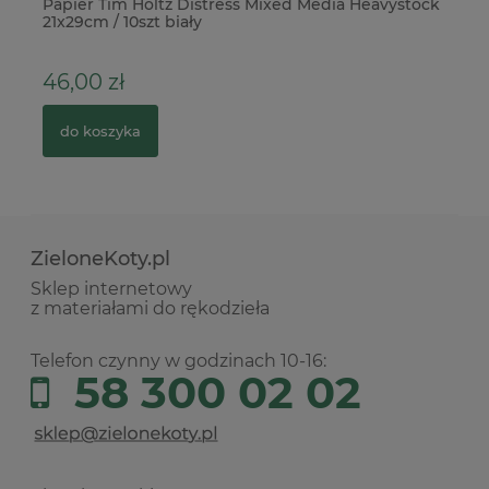
ne
Papier Tim Holtz Distress Mixed Media Heavystock
Fo
21x29cm / 10szt biały
ku
46,00 zł
8
do koszyka
ZieloneKoty.pl
Sklep internetowy
z materiałami do rękodzieła
Telefon czynny w godzinach 10-16:
58 300 02 02