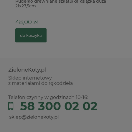
Pudełko drewniane szkatułka książka duża
Pa
21x27,5cm
21
48,00 zł
4
do koszyka
ZieloneKoty.pl
Sklep internetowy
z materiałami do rękodzieła
Telefon czynny w godzinach 10-16:
58 300 02 02