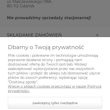
ul. Malczewskiego 118A
80-112 Gdańsk
Nie prowadzimy sprzedaży stacjonarnej!
SKŁADANIE ZAMÓWIEŃ
Dbamy o Twoją prywatność
INFORMACJE
Pliki cookies i pokrewne im technologie umożliwiają
poprawne działanie strony i pomagają nam
ODWIEDŹ NAS NA
dostosować ofertę do Twoich potrzeb. Możesz
zaakceptować wykorzystanie przez nas wszystkich
tych plików i przejść do sklepu lub dostosować użycie
plików do swoich preferencji, wybierając opcję
"Dostosuj zgody".
Więcej o plikach cookies przeczytasz w naszej Polityce
prywatności.
zaakceptuj tylko niezbędne