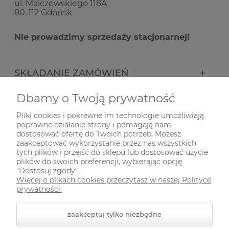
ul. Malczewskiego 118A
80-112 Gdańsk
Nie prowadzimy sprzedaży stacjonarnej!
SKŁADANIE ZAMÓWIEŃ
Dbamy o Twoją prywatność
INFORMACJE
Pliki cookies i pokrewne im technologie umożliwiają
poprawne działanie strony i pomagają nam
ODWIEDŹ NAS NA
dostosować ofertę do Twoich potrzeb. Możesz
zaakceptować wykorzystanie przez nas wszystkich
tych plików i przejść do sklepu lub dostosować użycie
plików do swoich preferencji, wybierając opcję
"Dostosuj zgody".
Więcej o plikach cookies przeczytasz w naszej Polityce
prywatności.
zaakceptuj tylko niezbędne