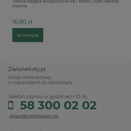
sue
Taśma klejąca dwustronna PET 6mm / 50m bardzo
Pł
mocna
3
16,90 zł
12
do koszyka
ZieloneKoty.pl
Sklep internetowy
z materiałami do rękodzieła
Telefon czynny w godzinach 10-16:
58 300 02 02