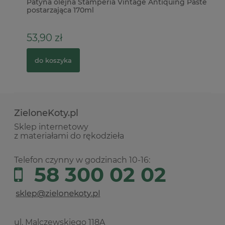
ex
Patyna olejna Stamperia Vintage Antiquing Paste
Pu
postarzająca 170ml
53,90 zł
4
do koszyka
ZieloneKoty.pl
Sklep internetowy
z materiałami do rękodzieła
Telefon czynny w godzinach 10-16:
58 300 02 02
ul. Malczewskiego 118A