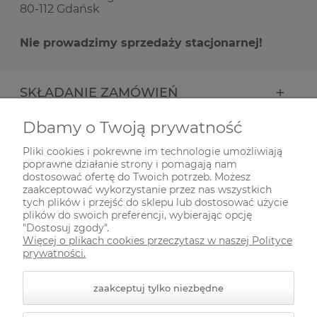
80-112 Gdańsk
Nie prowadzimy sprzedaży stacjonarnej!
SKŁADANIE ZAMÓWIEŃ
Dbamy o Twoją prywatność
INFORMACJE
Pliki cookies i pokrewne im technologie umożliwiają
poprawne działanie strony i pomagają nam
ODWIEDŹ NAS NA
dostosować ofertę do Twoich potrzeb. Możesz
zaakceptować wykorzystanie przez nas wszystkich
tych plików i przejść do sklepu lub dostosować użycie
plików do swoich preferencji, wybierając opcję
"Dostosuj zgody".
Więcej o plikach cookies przeczytasz w naszej Polityce
prywatności.
zaakceptuj tylko niezbędne