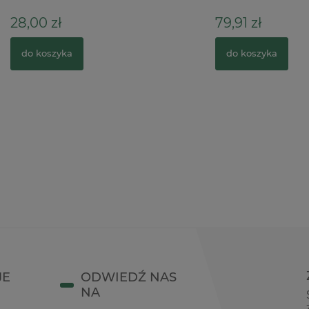
ł
79,91 zł
zyka
do koszyka
JE
ODWIEDŹ NAS
NA