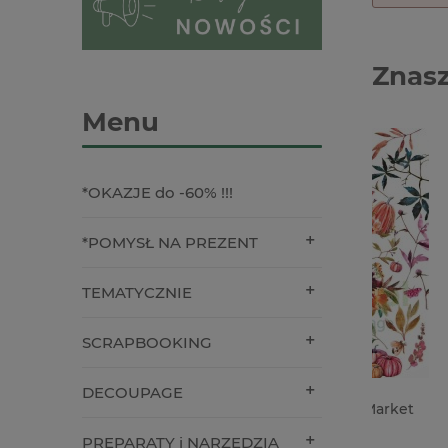
Znasz
Menu
*OKAZJE do -60% !!!
*POMYSŁ NA PREZENT
TEMATYCZNIE
SCRAPBOOKING
DECOUPAGE
Dodatki papierowe 49 and Market
Forma fo
Laser Cut Spice Wildflower
Drzwi
PREPARATY i NARZĘDZIA