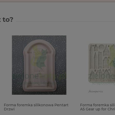
 to?
remka silikonowa Pentart
Forma foremka silikonowa St
A5 Gear up for Christmas Coz
domki