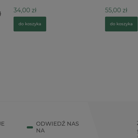
ł
55,00 zł
zyka
do koszyka
JE
ODWIEDŹ NAS
NA