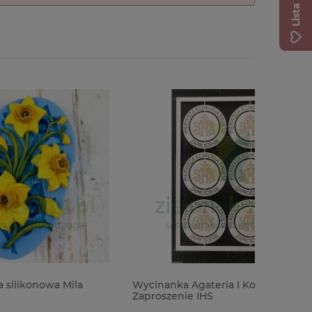
la
Wycinanka Agateria I Komunia Święta
Pudełko 
Zaproszenie IHS