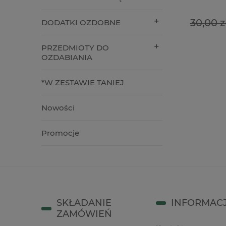
34,00 z
19,90 zł
30,00 zł
DODATKI OZDOBNE
Cena regularna:
do kos
do koszyka
PRZEDMIOTY DO
OZDABIANIA
*W ZESTAWIE TANIEJ
Nowości
Promocje
SKŁADANIE
INFORMAC
ZAMÓWIEŃ