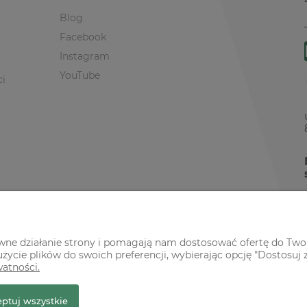
Blog
Facebook
Instagram
YouTube
ci
awne działanie strony i pomagają nam dostosować ofertę do Two
życie plików do swoich preferencji, wybierając opcję "Dostosuj 
watności.
r Premium
ptuj wszystkie