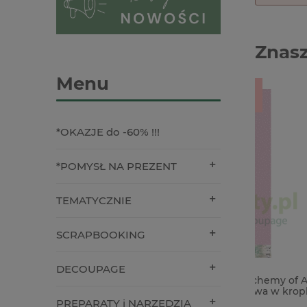
Znasz
Menu
-34%
*OKAZJE do -60% !!!
*POMYSŁ NA PREZENT
TEMATYCZNIE
SCRAPBOOKING
DECOUPAGE
Okładka materiałowa Alchemy of Art
Szablon 
The Baby 33x70 cm różowa w kropki
kwiaty zi
PREPARATY i NARZĘDZIA