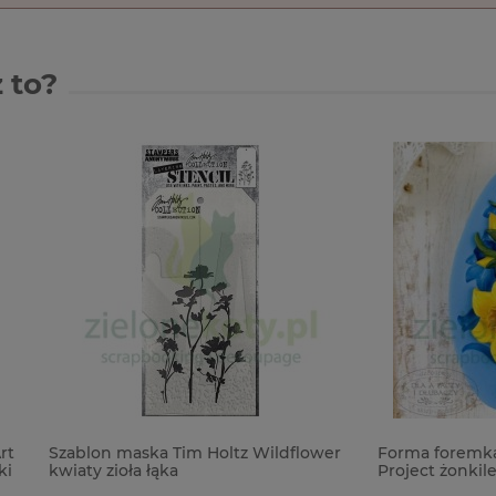
 to?
maska Tim Holtz Wildflower
Forma foremka silikonowa Mi
oła łąka
Project żonkile