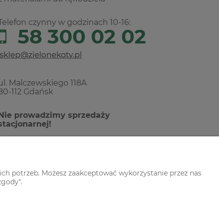
Telefon czynny w godzinach 10-16:
58 300 02 02
ul. Malczewskiego 118A
80-112 Gdańsk
Nie prowadzimy sprzedaży
stacjonarnej!
ich potrzeb. Możesz zaakceptować wykorzystanie przez nas
zgody".