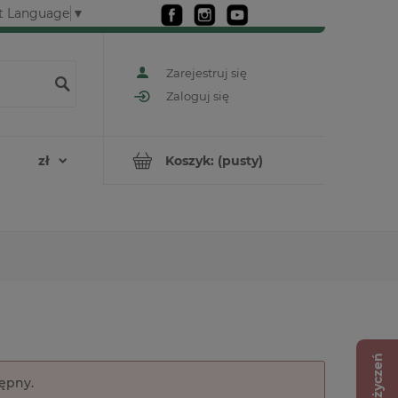
t Language
▼
Zarejestruj się
Zaloguj się
Koszyk:
(pusty)
Lista życzeń
tępny.