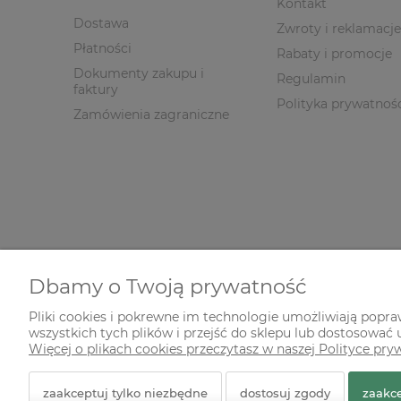
Kontakt
Dostawa
Zwroty i reklamacje
Płatności
Rabaty i promocje
Dokumenty zakupu i
Regulamin
faktury
Polityka prywatnoś
Zamówienia zagraniczne
Dbamy o Twoją prywatność
Pliki cookies i pokrewne im technologie umożliwiają popr
wszystkich tych plików i przejść do sklepu lub dostosować u
© 2026 zielonekoty.pl. Wszelkie prawa zastrzeżone.
Więcej o plikach cookies przeczytasz w naszej Polityce pry
Styl graficzny ShopGadget.pl
Sklep internetowy Shope
zaakceptuj tylko niezbędne
dostosuj zgody
zaakce