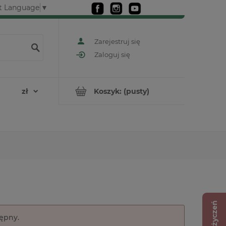
t Language
▼
Zarejestruj się
Zaloguj się
Koszyk:
(pusty)
Lista życzeń
tępny.