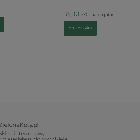
18,00 zł
25,90 zł
9,90 zł
Cena regularna:
C
do koszyka
do kosz
ZieloneKoty.pl
Sklep internetowy
z materiałami do rękodzieła