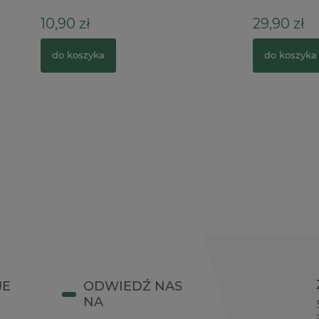
ł
29,90 zł
zyka
do koszyka
JE
ODWIEDŹ NAS
NA