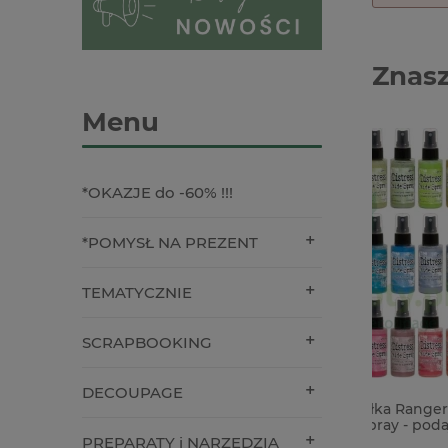
Znasz
Menu
*OKAZJE do -60% !!!
*POMYSŁ NA PREZENT
TEMATYCZNIE
SCRAPBOOKING
DECOUPAGE
NA ZAMÓWIENIE Mgiełka Ranger Tim
Wycinank
Holtz Distress Oxide Spray - podaj
11cm x
kolor
PREPARATY i NARZĘDZIA