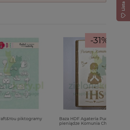
-31%
amy
Baza HDF Agateria Pudełko na
Zestaw p
pieniądze Komunia Chłopiec 20cm
Greenery 
komunia