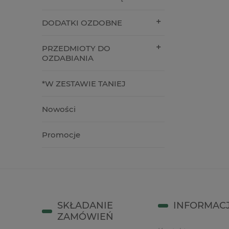
27,90 zł
10,90 z
DODATKI OZDOBNE
do koszyka
do kos
PRZEDMIOTY DO
OZDABIANIA
*W ZESTAWIE TANIEJ
Nowości
Promocje
SKŁADANIE
INFORMAC
ZAMÓWIEŃ