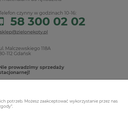
Telefon czynny w godzinach 10-16:
58 300 02 02
ul. Malczewskiego 118A
80-112 Gdańsk
Nie prowadzimy sprzedaży
stacjonarnej!
ich potrzeb. Możesz zaakceptować wykorzystanie przez nas
zgody".