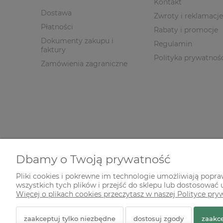
Kontakt
Dostawa
Zwroty i reklamacje
Płatności
Rabaty i promocje
Dokumenty zakupu i
Regulamin
faktury
Polityka prywatnoś
Zamówienia zagraniczne
Dbamy o Twoją prywatność
Pliki cookies i pokrewne im technologie umożliwiają popr
wszystkich tych plików i przejść do sklepu lub dostosować u
© 2026 zielonekoty.pl. Wszelkie prawa zastrzeżone.
Więcej o plikach cookies przeczytasz w naszej Polityce pry
Styl graficzny ShopGadget.pl
Sklep internetowy Shope
zaakceptuj tylko niezbędne
dostosuj zgody
zaakce