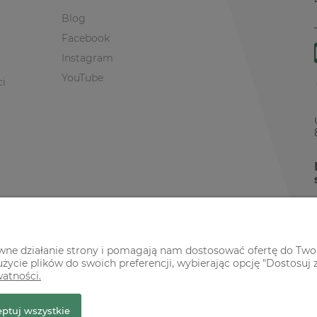
Blog
Facebook
Instagram
YouTube
ci
awne działanie strony i pomagają nam dostosować ofertę do Two
życie plików do swoich preferencji, wybierając opcję "Dostosuj 
watności.
r Premium
ptuj wszystkie