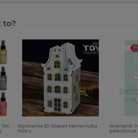
 to?
a 3D Snipart Kamieniczka
Wykrojnik Craft&You piktogr
podróżnicze