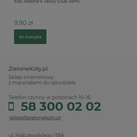
Klej Aleene's Tacky Glue 59ml
Ka
9,90 zł
3
do koszyka
ZieloneKoty.pl
Sklep internetowy
z materiałami do rękodzieła
Telefon czynny w godzinach 10-16:
58 300 02 02
ul. Malczewskiego 118A