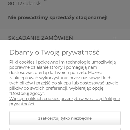
80-112 Gdańsk
Nie prowadzimy sprzedaży stacjonarnej!
SKŁADANIE ZAMÓWIEŃ
Dbamy o Twoją prywatność
INFORMACJE
Pliki cookies i pokrewne im technologie umożliwiają
poprawne działanie strony i pomagają nam
ODWIEDŹ NAS NA
dostosować ofertę do Twoich potrzeb. Możesz
zaakceptować wykorzystanie przez nas wszystkich
tych plików i przejść do sklepu lub dostosować użycie
plików do swoich preferencji, wybierając opcję
"Dostosuj zgody".
Więcej o plikach cookies przeczytasz w naszej Polityce
prywatności.
zaakceptuj tylko niezbędne