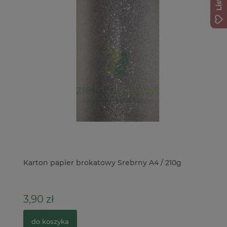
ver
Karton papier brokatowy Srebrny A4 / 210g
Pa
po
3,90 zł
5
do koszyka