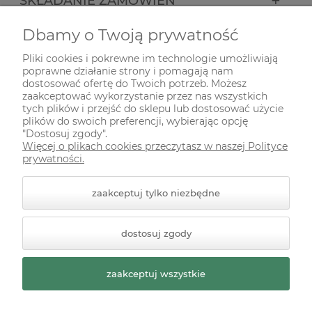
SKŁADANIE ZAMÓWIEŃ
Dbamy o Twoją prywatność
INFORMACJE
Pliki cookies i pokrewne im technologie umożliwiają
poprawne działanie strony i pomagają nam
ODWIEDŹ NAS NA
dostosować ofertę do Twoich potrzeb. Możesz
zaakceptować wykorzystanie przez nas wszystkich
tych plików i przejść do sklepu lub dostosować użycie
plików do swoich preferencji, wybierając opcję
"Dostosuj zgody".
Więcej o plikach cookies przeczytasz w naszej Polityce
prywatności.
zaakceptuj tylko niezbędne
© 2026 zielonekoty.pl. Wszelkie prawa zastrzeżone.
dostosuj zgody
Styl graficzny ShopGadget.pl
Sklep internetowy Shoper
Premium
zaakceptuj wszystkie