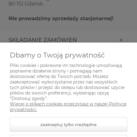
80-112 Gdańsk
Nie prowadzimy sprzedaży stacjonarnej!
SKŁADANIE ZAMÓWIEŃ
Dbamy o Twoją prywatność
INFORMACJE
Pliki cookies i pokrewne im technologie umożliwiają
poprawne działanie strony i pomagają nam
ODWIEDŹ NAS NA
dostosować ofertę do Twoich potrzeb. Możesz
zaakceptować wykorzystanie przez nas wszystkich
tych plików i przejść do sklepu lub dostosować użycie
plików do swoich preferencji, wybierając opcję
"Dostosuj zgody".
Więcej o plikach cookies przeczytasz w naszej Polityce
prywatności.
zaakceptuj tylko niezbędne