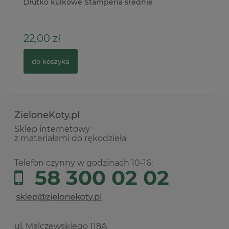
or
Dłutko kulkowe Stamperia średnie
Pu
22,00 zł
5
do koszyka
ZieloneKoty.pl
Sklep internetowy
z materiałami do rękodzieła
Telefon czynny w godzinach 10-16:
58 300 02 02
ul. Malczewskiego 118A