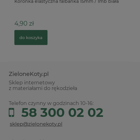
Koronka elastyczna falbanka 15mm / 1mb biała
Do
St
4,90 zł
2
do koszyka
ZieloneKoty.pl
Sklep internetowy
z materiałami do rękodzieła
Telefon czynny w godzinach 10-16:
58 300 02 02