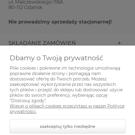
ul. Malczewskiego 118A
80-112 Gdańsk
Nie prowadzimy sprzedaży stacjonarnej!
SKŁADANIE ZAMÓWIEŃ
Dbamy o Twoją prywatność
INFORMACJE
Pliki cookies i pokrewne im technologie umożliwiają
poprawne działanie strony i pomagają nam
ODWIEDŹ NAS NA
dostosować ofertę do Twoich potrzeb. Możesz
zaakceptować wykorzystanie przez nas wszystkich
tych plików i przejść do sklepu lub dostosować użycie
plików do swoich preferencji, wybierając opcję
"Dostosuj zgody".
Więcej o plikach cookies przeczytasz w naszej Polityce
prywatności.
zaakceptuj tylko niezbędne