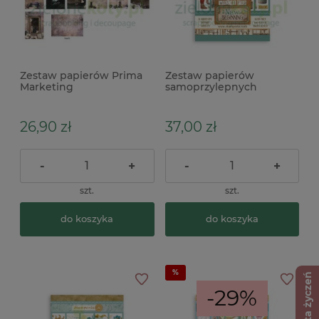
Zestaw papierów Prima
Zestaw papierów
Marketing
samoprzylepnych
BewitchedJournaling
Stamperia Washi A new
Notecards 10x15cm
beginning A5 / 8szt.
26,90 zł
37,00 zł
-
+
-
+
szt.
szt.
do koszyka
do koszyka
Lista życzeń
-29%