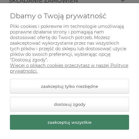
SKŁADANIE ZAMÓWIEŃ
Dbamy o Twoją prywatność
INFORMACJE
Pliki cookies i pokrewne im technologie umożliwiają
poprawne działanie strony i pomagają nam
ODWIEDŹ NAS NA
dostosować ofertę do Twoich potrzeb. Możesz
zaakceptować wykorzystanie przez nas wszystkich
tych plików i przejść do sklepu lub dostosować użycie
plików do swoich preferencji, wybierając opcję
"Dostosuj zgody".
Więcej o plikach cookies przeczytasz w naszej Polityce
prywatności.
zaakceptuj tylko niezbędne
© 2026 zielonekoty.pl. Wszelkie prawa zastrzeżone.
dostosuj zgody
Styl graficzny ShopGadget.pl
Sklep internetowy Shoper
Premium
zaakceptuj wszystkie