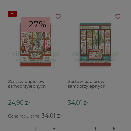
-27%
Zestaw papierów
Zestaw papierów
samoprzylepnych
samoprzylepnych
Stamperia Washi Pad
Stamperia Washi Pad The
Gear up for Christmas
Nutcracker A5 dodatki do
A5/8szt
wycinania
24,90 zł
34,01 zł
34,01 zł
Cena regularna:
-
+
-
+