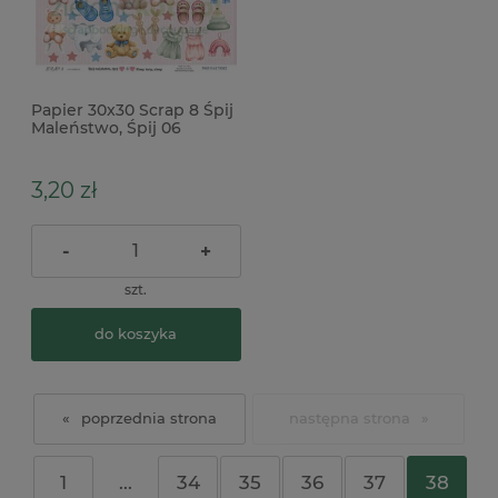
Papier 30x30 Scrap 8 Śpij
Maleństwo, Śpij 06
3,20 zł
-
+
szt.
do koszyka
«
»
1
...
34
35
36
37
38