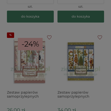
szt.
szt.
do koszyka
do koszyka
-24%
Zestaw papierów
Zestaw papierów
samoprzylepnych
samoprzylepnych
Stamperia Washi
Stamperia Washi Silent
Romance Forever ślub A5
Night A5 / 8szt.
dodatki do wycinania
26,00 zł
34,00 zł