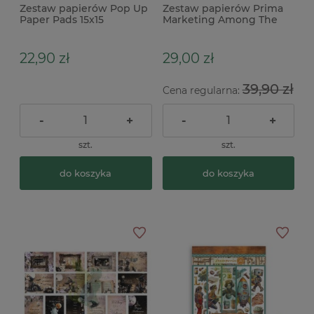
Zestaw papierów Pop Up
Zestaw papierów Prima
Paper Pads 15x15
Marketing Among The
ScrapBoys Sweet Peonies
Wildflowers Journaling
Notecards 10x15cm
22,90 zł
29,00 zł
39,90 zł
Cena regularna:
-
+
-
+
szt.
szt.
do koszyka
do koszyka