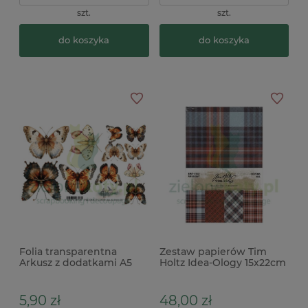
szt.
szt.
do koszyka
do koszyka
Folia transparentna
Zestaw papierów Tim
Arkusz z dodatkami A5
Holtz Idea-Ology 15x22cm
Alchemy of Art In Silence
Kraftstock Sparkle -
motyle
połyskujące Christmas
2024
5,90 zł
48,00 zł