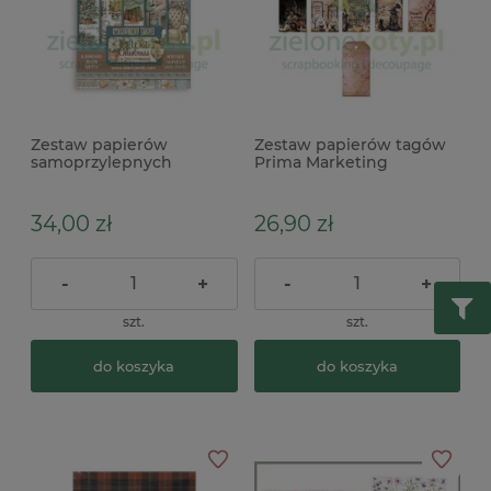
Zestaw papierów
Zestaw papierów tagów
samoprzylepnych
Prima Marketing
Stamperia Washi White
Bewitched Tag Pad
Christmas A5 / 8szt.
7,5x15cm
34,00 zł
26,90 zł
-
+
-
+
szt.
szt.
do koszyka
do koszyka