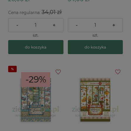
34,01 zł
Cena regularna:
-
+
-
+
szt.
szt.
do koszyka
do koszyka
-29%