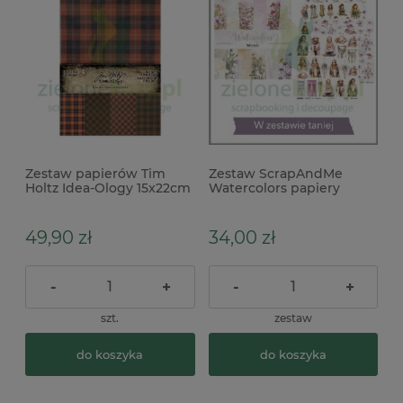
Zestaw papierów Tim
Zestaw ScrapAndMe
Holtz Idea-Ology 15x22cm
Watercolors papiery
Halloween Sparkle Plaid
30x30 + dodatki do
wycinania
49,90 zł
34,00 zł
-
+
-
+
szt.
zestaw
do koszyka
do koszyka