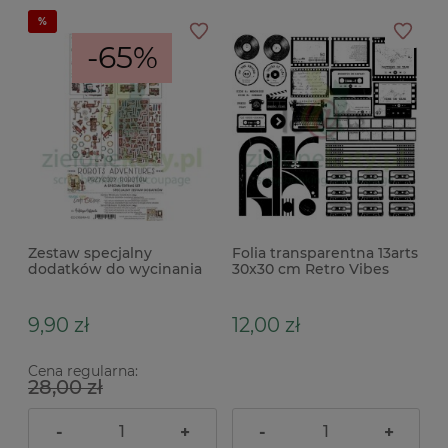
-65%
Zestaw specjalny
Folia transparentna 13arts
dodatków do wycinania
30x30 cm Retro Vibes
Craft O'Clock Robots
dodatki do wycinania
Adventures
9,90 zł
12,00 zł
Cena regularna:
28,00 zł
-
+
-
+