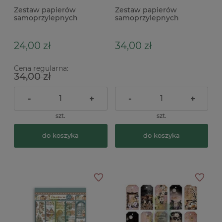
Zestaw papierów
Zestaw papierów
samoprzylepnych
samoprzylepnych
Stamperia Washi Venice
Stamperia Washi
City of Art A5 / 8szt
Whispering Woods A5 /
8szt
24,00 zł
34,00 zł
Cena regularna:
34,00 zł
-
+
-
+
szt.
szt.
do koszyka
do koszyka