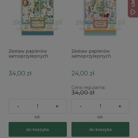
Zestaw papierów
Zestaw papierów
samoprzylepnych
samoprzylepnych
Stamperia Washi
Stamperia Washi Pad
Masquerade dodatki do
Candy Christmas A5 / 8szt
wycinania
34,00 zł
24,00 zł
Cena regularna:
34,00 zł
-
+
-
+
szt.
szt.
do koszyka
do koszyka