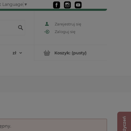
t Language
▼
Zarejestruj się
Zaloguj się
Koszyk:
(pusty)
Lista życzeń
tępny.