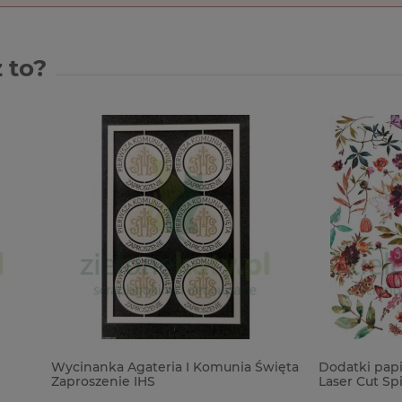
 to?
a Agateria I Komunia Święta
Dodatki papierowe 49 and M
nie IHS
Laser Cut Spice Wildflower