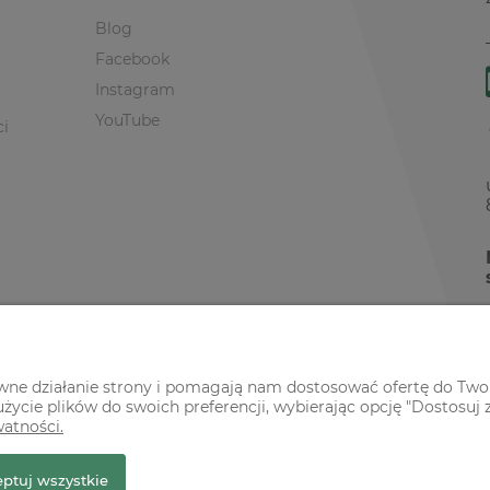
Blog
Facebook
Instagram
YouTube
ci
awne działanie strony i pomagają nam dostosować ofertę do Two
życie plików do swoich preferencji, wybierając opcję "Dostosuj 
watności.
r Premium
ptuj wszystkie