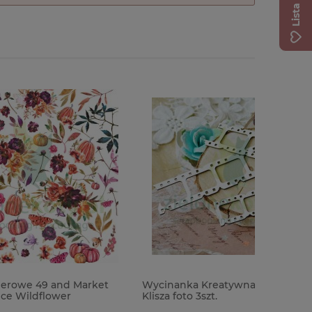
arket
Wycinanka Kreatywna Pracownia
Wycinank
Klisza foto 3szt.
12cm