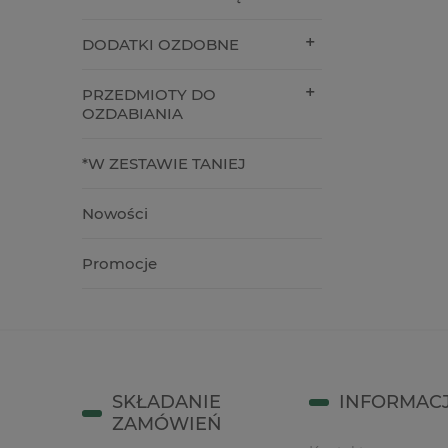
29,90 zł
14,00 z
DODATKI OZDOBNE
do koszyka
do kos
PRZEDMIOTY DO
OZDABIANIA
*W ZESTAWIE TANIEJ
Nowości
Promocje
SKŁADANIE
INFORMAC
ZAMÓWIEŃ