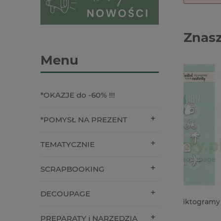
Znasz
Menu
*OKAZJE do -60% !!!
*POMYSŁ NA PREZENT
TEMATYCZNIE
SCRAPBOOKING
DECOUPAGE
Wykrojnik Craft&You piktogramy
Wycinank
podróżnicze
Zaprosze
PREPARATY i NARZĘDZIA