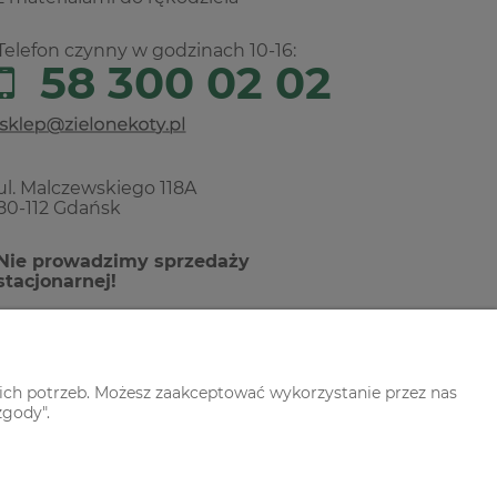
Telefon czynny w godzinach 10-16:
58 300 02 02
ul. Malczewskiego 118A
80-112 Gdańsk
Nie prowadzimy sprzedaży
stacjonarnej!
ich potrzeb. Możesz zaakceptować wykorzystanie przez nas
zgody".