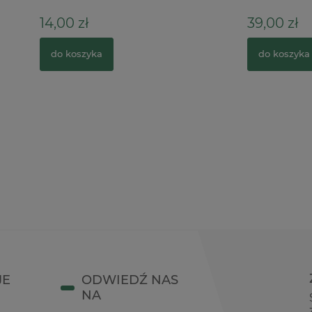
ł
39,00 zł
zyka
do koszyka
JE
ODWIEDŹ NAS
NA