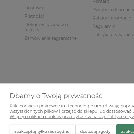
Kontakt
Dostawa
Zwroty i reklamacje
Płatności
Rabaty i promocje
Dokumenty zakupu i
Regulamin
faktury
Polityka prywatnoś
Zamówienia zagraniczne
Dbamy o Twoją prywatność
Pliki cookies i pokrewne im technologie umożliwiają popr
wszystkich tych plików i przejść do sklepu lub dostosować u
© 2026 zielonekoty.pl. Wszelkie prawa zastrzeżone.
Więcej o plikach cookies przeczytasz w naszej Polityce pry
Styl graficzny ShopGadget.pl
Sklep internetowy Shope
zaakceptuj tylko niezbędne
dostosuj zgody
zaakce