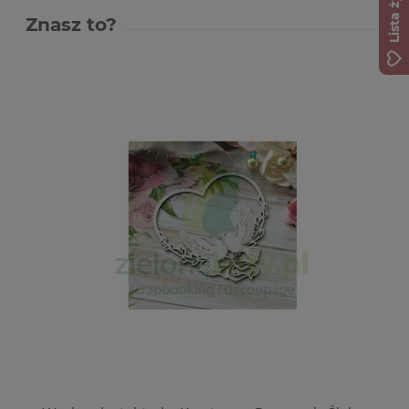
Lista życzeń
Znasz to?