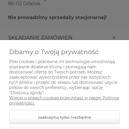
80-112 Gdańsk
Nie prowadzimy sprzedaży stacjonarnej!
SKŁADANIE ZAMÓWIEŃ
Dbamy o Twoją prywatność
INFORMACJE
Pliki cookies i pokrewne im technologie umożliwiają
poprawne działanie strony i pomagają nam
ODWIEDŹ NAS NA
dostosować ofertę do Twoich potrzeb. Możesz
zaakceptować wykorzystanie przez nas wszystkich
tych plików i przejść do sklepu lub dostosować użycie
plików do swoich preferencji, wybierając opcję
"Dostosuj zgody".
Więcej o plikach cookies przeczytasz w naszej Polityce
prywatności.
zaakceptuj tylko niezbędne