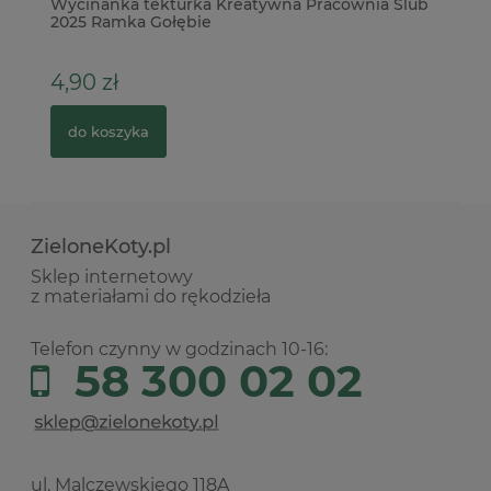
ie
Wycinanka tekturka Kreatywna Pracownia Ślub
Fr
2025 Ramka Gołębie
4,90 zł
4
do koszyka
ZieloneKoty.pl
Sklep internetowy
z materiałami do rękodzieła
Telefon czynny w godzinach 10-16:
58 300 02 02
ul. Malczewskiego 118A