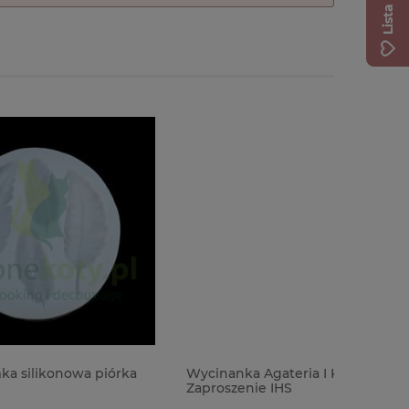
órka
Wycinanka Agateria I Komunia Święta
Forma fo
Zaproszenie IHS
Finnabair
kobiet r