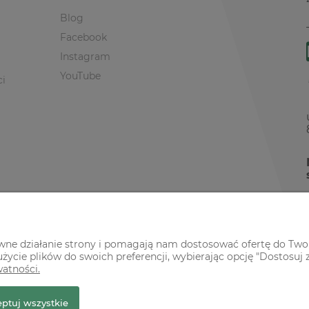
Blog
Facebook
Instagram
YouTube
ci
awne działanie strony i pomagają nam dostosować ofertę do Two
życie plików do swoich preferencji, wybierając opcję "Dostosuj 
watności.
r Premium
ptuj wszystkie