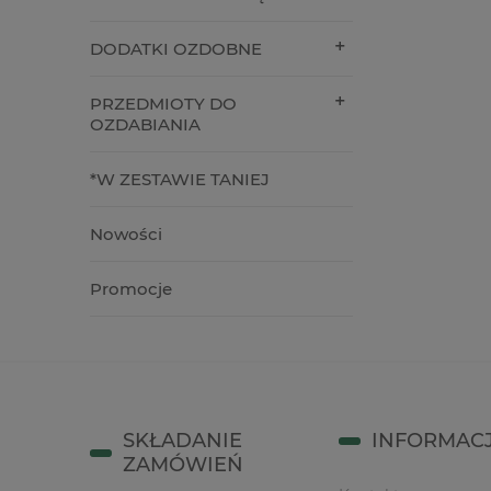
100,00 zł
3,90 zł
DODATKI OZDOBNE
do koszyka
do kos
PRZEDMIOTY DO
OZDABIANIA
*W ZESTAWIE TANIEJ
Nowości
Promocje
SKŁADANIE
INFORMAC
ZAMÓWIEŃ