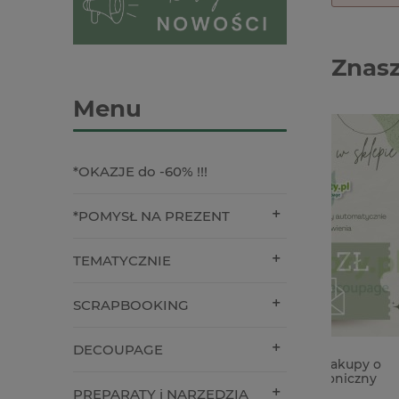
Znasz
Menu
*OKAZJE do -60% !!!
*POMYSŁ NA PREZENT
TEMATYCZNIE
SCRAPBOOKING
DECOUPAGE
Bon upominkowy na zakupy o
Karton p
wartości 100 zł - elektroniczny
210g
PREPARATY i NARZĘDZIA