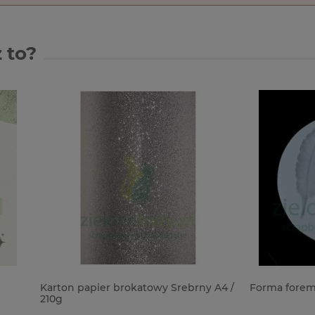
 to?
apier brokatowy Srebrny A4 /
Forma foremka silikonowa pi