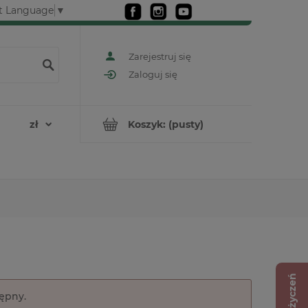
t Language
▼
Zarejestruj się
Zaloguj się
Koszyk:
(pusty)
Lista życzeń
tępny.