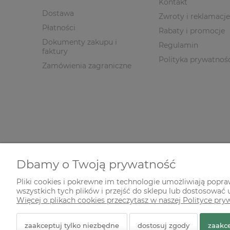
Kontakt
Dostawa
Zwroty i reklamacje
Płatności
Rabaty i promocje
Dokumenty zakupu i
Regulamin
faktury
Polityka prywatnoś
Zamówienia zagraniczne
Dbamy o Twoją prywatność
Pliki cookies i pokrewne im technologie umożliwiają popr
wszystkich tych plików i przejść do sklepu lub dostosować u
© 2026 zielonekoty.pl. Wszelkie prawa zastrzeżone.
Więcej o plikach cookies przeczytasz w naszej Polityce pry
Styl graficzny ShopGadget.pl
Sklep internetowy Shope
zaakceptuj tylko niezbędne
dostosuj zgody
zaakce