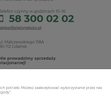
Telefon czynny w godzinach 10-16:
58 300 02 02
ul. Malczewskiego 118A
80-112 Gdańsk
Nie prowadzimy sprzedaży
stacjonarnej!
ich potrzeb. Możesz zaakceptować wykorzystanie przez nas
zgody".