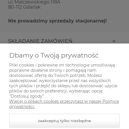
ul. Malczewskiego 118A
80-112 Gdańsk
Nie prowadzimy sprzedaży stacjonarnej!
SKŁADANIE ZAMÓWIEŃ
Dbamy o Twoją prywatność
INFORMACJE
Pliki cookies i pokrewne im technologie umożliwiają
poprawne działanie strony i pomagają nam
ODWIEDŹ NAS NA
dostosować ofertę do Twoich potrzeb. Możesz
zaakceptować wykorzystanie przez nas wszystkich
tych plików i przejść do sklepu lub dostosować użycie
plików do swoich preferencji, wybierając opcję
"Dostosuj zgody".
Więcej o plikach cookies przeczytasz w naszej Polityce
prywatności.
zaakceptuj tylko niezbędne