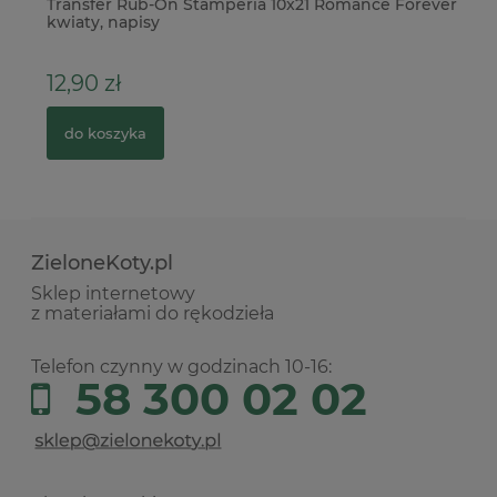
Transfer Rub-On Stamperia 10x21 Romance Forever
Do
kwiaty, napisy
Sw
12,90 zł
3
do koszyka
ZieloneKoty.pl
Sklep internetowy
z materiałami do rękodzieła
Telefon czynny w godzinach 10-16:
58 300 02 02