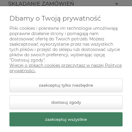
SKŁADANIE ZAMÓWIEŃ
Dbamy o Twoją prywatność
INFORMACJE
Pliki cookies i pokrewne im technologie umożliwiają
poprawne działanie strony i pomagają nam
ODWIEDŹ NAS NA
dostosować ofertę do Twoich potrzeb. Możesz
zaakceptować wykorzystanie przez nas wszystkich
tych plików i przejść do sklepu lub dostosować użycie
plików do swoich preferencji, wybierając opcję
"Dostosuj zgody".
Więcej o plikach cookies przeczytasz w naszej Polityce
prywatności.
zaakceptuj tylko niezbędne
© 2026 zielonekoty.pl. Wszelkie prawa zastrzeżone.
dostosuj zgody
Styl graficzny ShopGadget.pl
Sklep internetowy Shoper
Premium
zaakceptuj wszystkie