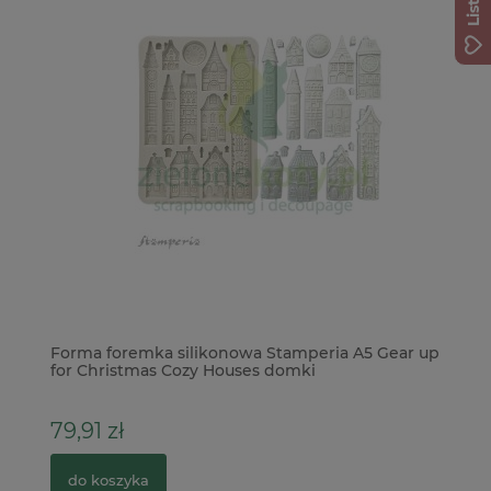
ne
Forma foremka silikonowa Stamperia A5 Gear up
Do
for Christmas Cozy Houses domki
Vi
79,91 zł
3
do koszyka