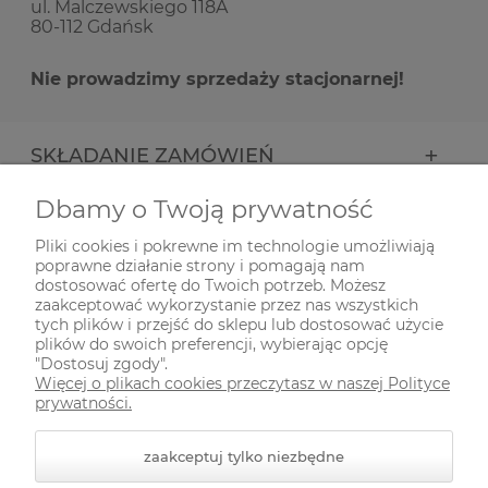
ul. Malczewskiego 118A
80-112 Gdańsk
Nie prowadzimy sprzedaży stacjonarnej!
SKŁADANIE ZAMÓWIEŃ
Dbamy o Twoją prywatność
INFORMACJE
Pliki cookies i pokrewne im technologie umożliwiają
poprawne działanie strony i pomagają nam
ODWIEDŹ NAS NA
dostosować ofertę do Twoich potrzeb. Możesz
zaakceptować wykorzystanie przez nas wszystkich
tych plików i przejść do sklepu lub dostosować użycie
plików do swoich preferencji, wybierając opcję
"Dostosuj zgody".
Więcej o plikach cookies przeczytasz w naszej Polityce
prywatności.
zaakceptuj tylko niezbędne