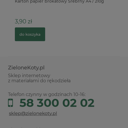
ia
Karton papier brokatowy Srebrny A4 / 210g
Pa
po
3,90 zł
5
do koszyka
ZieloneKoty.pl
Sklep internetowy
z materiałami do rękodzieła
Telefon czynny w godzinach 10-16:
58 300 02 02