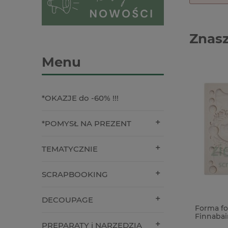
Znasz
Menu
*OKAZJE do -60% !!!
*POMYSŁ NA PREZENT
TEMATYCZNIE
SCRAPBOOKING
DECOUPAGE
Kubek do mieszania gipsu z podziałką
Forma fo
pojemność 400ml skala do 325 ml
Finnabai
kobiet r
PREPARATY i NARZĘDZIA