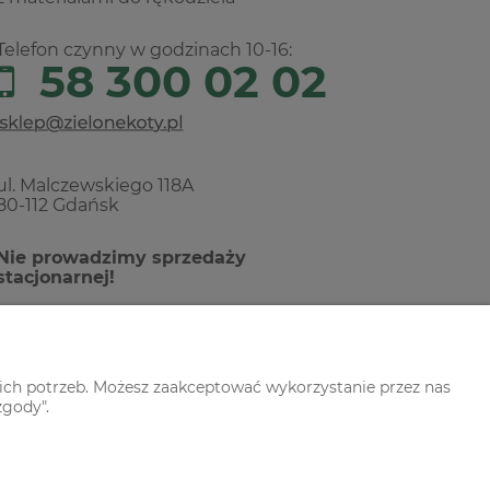
Telefon czynny w godzinach 10-16:
58 300 02 02
ul. Malczewskiego 118A
80-112 Gdańsk
Nie prowadzimy sprzedaży
stacjonarnej!
ich potrzeb. Możesz zaakceptować wykorzystanie przez nas
zgody".