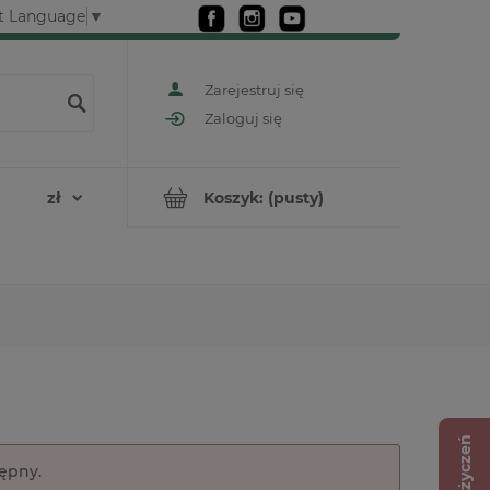
t Language
▼
Zarejestruj się
Zaloguj się
Koszyk:
(pusty)
Lista życzeń
tępny.