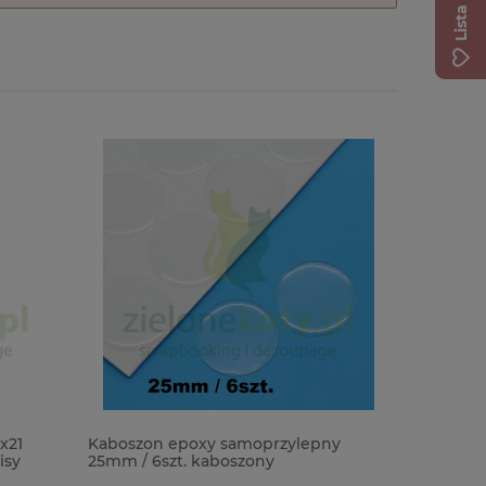
x21
Kaboszon epoxy samoprzylepny
Pasta str
isy
25mm / 6szt. kaboszony
Tim Holtz
przezroc