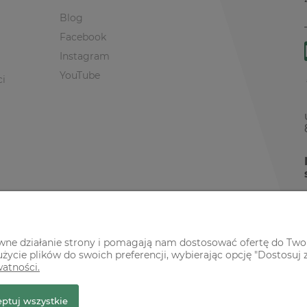
Blog
Facebook
Instagram
YouTube
ci
awne działanie strony i pomagają nam dostosować ofertę do Two
życie plików do swoich preferencji, wybierając opcję "Dostosuj 
watności.
r Premium
ptuj wszystkie