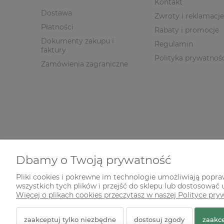
Kontakt
Dostawa
Zwroty i reklamacje
Płatności
Rabaty i promocje
Dokumenty zakupu i
Regulamin
faktury
Polityka prywatnoś
Zamówienia zagraniczne
Dbamy o Twoją prywatność
Pliki cookies i pokrewne im technologie umożliwiają popr
wszystkich tych plików i przejść do sklepu lub dostosować u
© 2026 zielonekoty.pl. Wszelkie prawa zastrzeżone.
Więcej o plikach cookies przeczytasz w naszej Polityce pry
Styl graficzny ShopGadget.pl
Sklep internetowy Shope
zaakceptuj tylko niezbędne
dostosuj zgody
zaakce