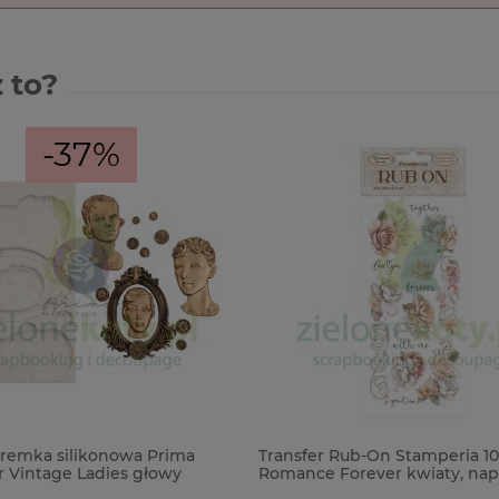
 to?
-37%
remka silikonowa Prima
Transfer Rub-On Stamperia 10
r Vintage Ladies głowy
Romance Forever kwiaty, nap
amka