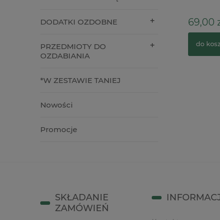
2,00 zł
69,00 z
DODATKI OZDOBNE
do koszyka
do kos
PRZEDMIOTY DO
OZDABIANIA
*W ZESTAWIE TANIEJ
Nowości
Promocje
SKŁADANIE
INFORMAC
ZAMÓWIEŃ