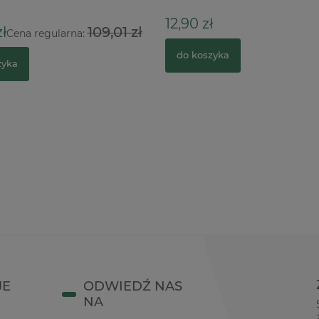
12,90 zł
ł
109,01 zł
Cena regularna:
do koszyka
zyka
JE
ODWIEDŹ NAS
NA