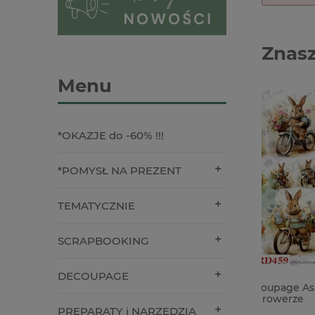
Znasz
Menu
*OKAZJE do -60% !!!
*POMYSŁ NA PREZENT
TEMATYCZNIE
SCRAPBOOKING
DECOUPAGE
Papier ryżowy decoupage Asket A4
Olejek s
miękki zajączki na rowerze
Pentart 
PREPARATY i NARZĘDZIA