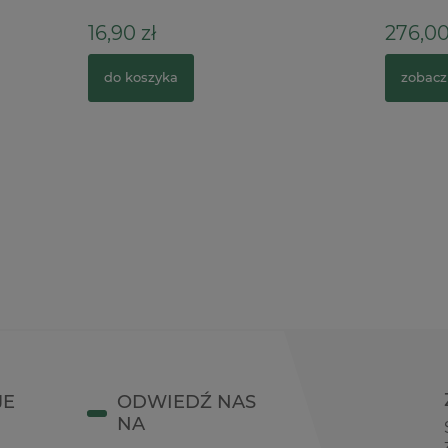
ł
276,00 zł
zyka
zobacz więcej
JE
ODWIEDŹ NAS
NA