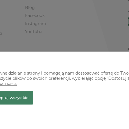
Blog
Facebook
Instagram
YouTube
ci
awne działanie strony i pomagają nam dostosować ofertę do Two
życie plików do swoich preferencji, wybierając opcję "Dostosuj 
watności.
ptuj wszystkie
r Premium