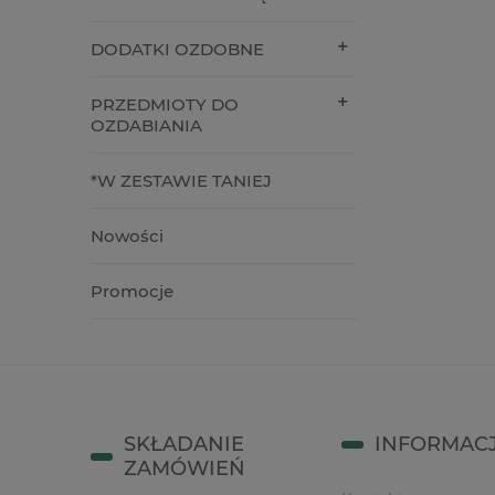
10,90 zł
16,90 z
DODATKI OZDOBNE
do koszyka
do kos
PRZEDMIOTY DO
OZDABIANIA
*W ZESTAWIE TANIEJ
Nowości
Promocje
SKŁADANIE
INFORMAC
ZAMÓWIEŃ