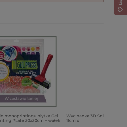
tka Gel
Wycinanka 3D Snipart Kamieniczka
Bon upom
 + wałek
11cm x
wartości 