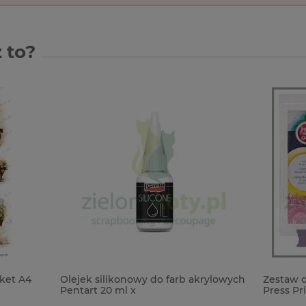
 to?
ilikonowy do farb akrylowych
Zestaw do monoprintingu pły
20 ml x
Press Printing PLate 30x30cm
10cm