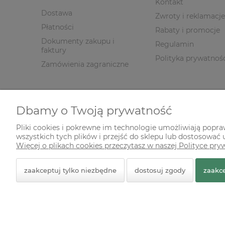
Kontakt
Dostawa
Zwroty i reklamacje
Płatności
Rabaty i promocje
Dokumenty zakupu i
Regulamin
faktury
Polityka prywatnoś
Zamówienia zagraniczne
Dbamy o Twoją prywatność
Pliki cookies i pokrewne im technologie umożliwiają popr
wszystkich tych plików i przejść do sklepu lub dostosować u
Więcej o plikach cookies przeczytasz w naszej Polityce pry
zaakceptuj tylko niezbędne
dostosuj zgody
zaakce
© 2026 zielonekoty.pl. Wszelkie prawa zastrzeżone.
Styl graficzny ShopGadget.pl
Sklep internetowy Shope