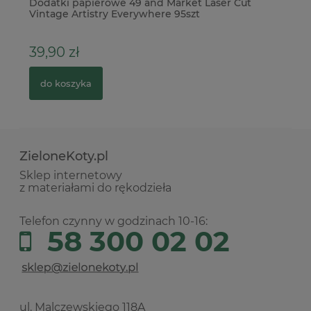
a
Dodatki papierowe 49 and Market Laser Cut
Pu
Vintage Artistry Everywhere 95szt
pr
39,90 zł
2
do koszyka
ZieloneKoty.pl
Sklep internetowy
z materiałami do rękodzieła
Telefon czynny w godzinach 10-16:
58 300 02 02
ul. Malczewskiego 118A