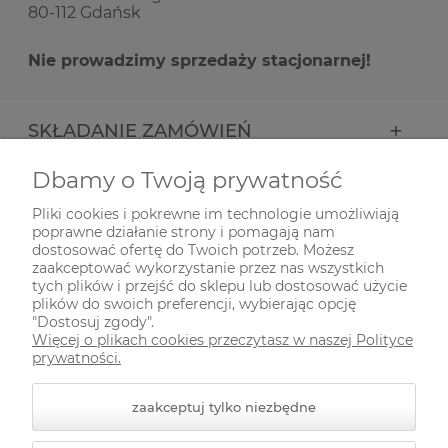
80-112 Gdańsk
Nie prowadzimy sprzedaży stacjonarnej!
SKŁADANIE ZAMÓWIEŃ
Dbamy o Twoją prywatność
INFORMACJE
Pliki cookies i pokrewne im technologie umożliwiają
poprawne działanie strony i pomagają nam
ODWIEDŹ NAS NA
dostosować ofertę do Twoich potrzeb. Możesz
zaakceptować wykorzystanie przez nas wszystkich
tych plików i przejść do sklepu lub dostosować użycie
plików do swoich preferencji, wybierając opcję
"Dostosuj zgody".
Więcej o plikach cookies przeczytasz w naszej Polityce
prywatności.
zaakceptuj tylko niezbędne