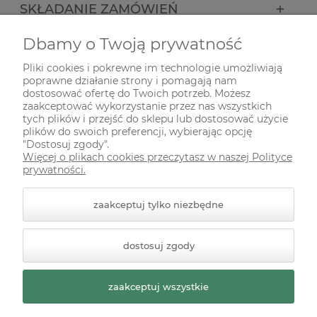
SKŁADANIE ZAMÓWIEŃ
Dbamy o Twoją prywatność
INFORMACJE
Pliki cookies i pokrewne im technologie umożliwiają
poprawne działanie strony i pomagają nam
ODWIEDŹ NAS NA
dostosować ofertę do Twoich potrzeb. Możesz
zaakceptować wykorzystanie przez nas wszystkich
tych plików i przejść do sklepu lub dostosować użycie
plików do swoich preferencji, wybierając opcję
"Dostosuj zgody".
Więcej o plikach cookies przeczytasz w naszej Polityce
prywatności.
zaakceptuj tylko niezbędne
© 2026 zielonekoty.pl. Wszelkie prawa zastrzeżone.
dostosuj zgody
Styl graficzny ShopGadget.pl
Sklep internetowy Shoper
Premium
zaakceptuj wszystkie