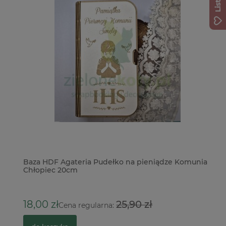
Baza HDF Agateria Pudełko na pieniądze Komunia
Fo
Chłopiec 20cm
5
18,00 zł
25,90 zł
Cena regularna: