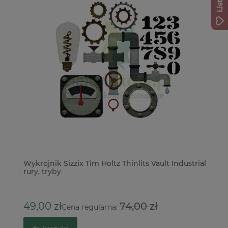
Wykrojnik Sizzix Tim Holtz Thinlits Vault Industrial
Do
rury, tryby
Vi
3
49,00 zł
74,00 zł
Cena regularna: