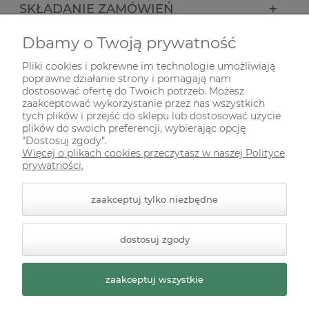
SKŁADANIE ZAMÓWIEŃ
Dbamy o Twoją prywatność
INFORMACJE
Pliki cookies i pokrewne im technologie umożliwiają
poprawne działanie strony i pomagają nam
ODWIEDŹ NAS NA
dostosować ofertę do Twoich potrzeb. Możesz
zaakceptować wykorzystanie przez nas wszystkich
tych plików i przejść do sklepu lub dostosować użycie
plików do swoich preferencji, wybierając opcję
"Dostosuj zgody".
Więcej o plikach cookies przeczytasz w naszej Polityce
prywatności.
zaakceptuj tylko niezbędne
© 2026 zielonekoty.pl. Wszelkie prawa zastrzeżone.
dostosuj zgody
Styl graficzny ShopGadget.pl
Sklep internetowy Shoper
Premium
zaakceptuj wszystkie