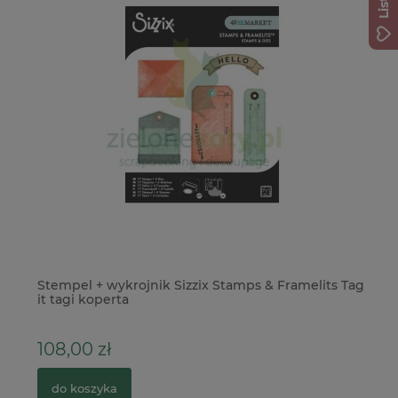
p
Stempel + wykrojnik Sizzix Stamps & Framelits Tag
Fr
it tagi koperta
108,00 zł
4
do koszyka