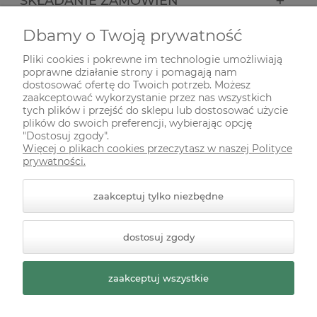
SKŁADANIE ZAMÓWIEŃ
Dbamy o Twoją prywatność
INFORMACJE
Pliki cookies i pokrewne im technologie umożliwiają
poprawne działanie strony i pomagają nam
ODWIEDŹ NAS NA
dostosować ofertę do Twoich potrzeb. Możesz
zaakceptować wykorzystanie przez nas wszystkich
tych plików i przejść do sklepu lub dostosować użycie
plików do swoich preferencji, wybierając opcję
"Dostosuj zgody".
Więcej o plikach cookies przeczytasz w naszej Polityce
prywatności.
zaakceptuj tylko niezbędne
© 2026 zielonekoty.pl. Wszelkie prawa zastrzeżone.
dostosuj zgody
Styl graficzny ShopGadget.pl
Sklep internetowy Shoper
Premium
zaakceptuj wszystkie