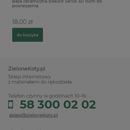
Baza ceramiczna biskwit Serce 3D 15cm do
Fo
powieszenia
St
18,00 zł
6
do koszyka
ZieloneKoty.pl
Sklep internetowy
z materiałami do rękodzieła
Telefon czynny w godzinach 10-16:
58 300 02 02