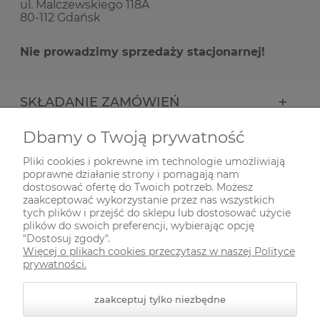
ul. Malczewskiego 118A
80-112 Gdańsk
Nie prowadzimy sprzedaży stacjonarnej!
SKŁADANIE ZAMÓWIEŃ
Dbamy o Twoją prywatność
INFORMACJE
Pliki cookies i pokrewne im technologie umożliwiają
poprawne działanie strony i pomagają nam
ODWIEDŹ NAS NA
dostosować ofertę do Twoich potrzeb. Możesz
zaakceptować wykorzystanie przez nas wszystkich
tych plików i przejść do sklepu lub dostosować użycie
plików do swoich preferencji, wybierając opcję
"Dostosuj zgody".
Więcej o plikach cookies przeczytasz w naszej Polityce
prywatności.
zaakceptuj tylko niezbędne