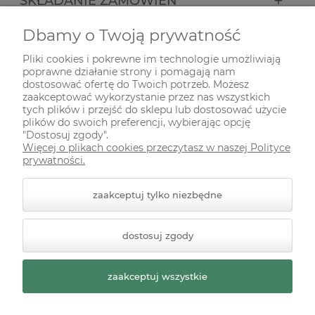
SKŁADANIE ZAMÓWIEŃ
Dbamy o Twoją prywatność
INFORMACJE
Pliki cookies i pokrewne im technologie umożliwiają
poprawne działanie strony i pomagają nam
ODWIEDŹ NAS NA
dostosować ofertę do Twoich potrzeb. Możesz
zaakceptować wykorzystanie przez nas wszystkich
tych plików i przejść do sklepu lub dostosować użycie
plików do swoich preferencji, wybierając opcję
"Dostosuj zgody".
Więcej o plikach cookies przeczytasz w naszej Polityce
prywatności.
zaakceptuj tylko niezbędne
© 2026 zielonekoty.pl. Wszelkie prawa zastrzeżone.
dostosuj zgody
Styl graficzny ShopGadget.pl
Sklep internetowy Shoper
Premium
zaakceptuj wszystkie