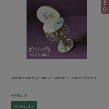
Wycinanka Wycinanka Komunia Kielich 3D wz. 1
Ze
+ 
6,90 zł
4
do koszyka