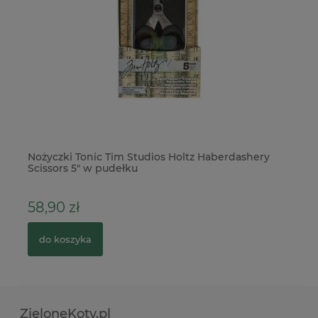
ne
Nożyczki Tonic Tim Studios Holtz Haberdashery
Do
Scissors 5" w pudełku
Wi
58,90 zł
3
do koszyka
ZieloneKoty.pl