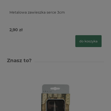
Metalowa zawieszka serce 3cm
Me
2,90 zł
5,
do koszyka
Znasz to?